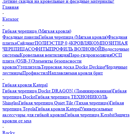
Летние скидки на кровельные и фасадные материалы!
Главная
-
Каталог
-
Гибкая черепица (Мягкая кровля)
Фасадные панели
Гибкая черепица (Мягкая кровля)
Фасадная
плитка
Сайдинг
ПОЛИЭСТЕР 0,4
КРОВЛЯ
КОМПОЗИТНАЯ
ЧЕРЕПИЦА
СОФИТЫ
ПРОФИЛЬ ВОЛНОВОЙ
Водосточные
системы
Кровельная вентиляция
Паро-гидроизоляция
ОСП
плита (OSB-3)
Элементы безопасности
кровли
Утеплитель
Террасная доска Docke Decking
Чердачные
лестницы
Профнастил
Наплавляемая кровля брит
-
Гибкая кровля Katepal
Гибкая черепица Docke DRAGON (Ламинированная)
Гибкая
черепица Docke
Гибкая черепица ТЕХНОНИКОЛЬ
Shinglas
Гибкая черепица Quiet Tile (Тихая черепица)
Гибкая
черепица Tegola
Гибкая кровля Katepal
Универсальные
аксессуары для гибкой кровли
Гибкая черепица Kerabit
Защита
кровли от мха
-
Rоcky