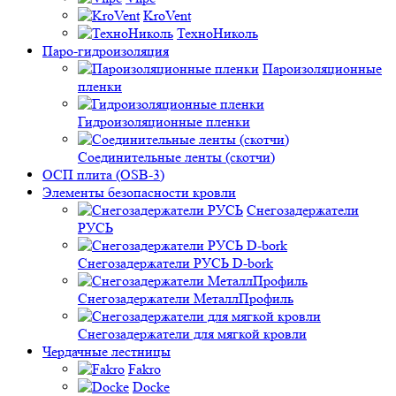
KroVent
ТехноНиколь
Паро-гидроизоляция
Пароизоляционные
пленки
Гидроизоляционные пленки
Соединительные ленты (скотчи)
ОСП плита (OSB-3)
Элементы безопасности кровли
Снегозадержатели
РУСЬ
Снегозадержатели РУСЬ D-bork
Снегозадержатели МеталлПрофиль
Снегозадержатели для мягкой кровли
Чердачные лестницы
Fakro
Docke