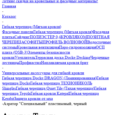
Летние скидки на кровельные и фасадные материалы!
Главная
-
Каталог
-
Гибкая черепица (Мягкая кровля)
Фасадные панели
Гибкая черепица (Мягкая кровля)
Фасадная
плитка
Сайдинг
ПОЛИЭСТЕР 0,4
КРОВЛЯ
КОМПОЗИТНАЯ
ЧЕРЕПИЦА
СОФИТЫ
ПРОФИЛЬ ВОЛНОВОЙ
Водосточные
системы
Кровельная вентиляция
Паро-гидроизоляция
ОСП
плита (OSB-3)
Элементы безопасности
кровли
Утеплитель
Террасная доска Docke Decking
Чердачные
лестницы
Профнастил
Наплавляемая кровля брит
-
Универсальные аксессуары для гибкой кровли
Гибкая черепица Docke DRAGON (Ламинированная)
Гибкая
черепица Docke
Гибкая черепица ТЕХНОНИКОЛЬ
Shinglas
Гибкая черепица Quiet Tile (Тихая черепица)
Гибкая
черепица Tegola
Гибкая кровля Katepal
Гибкая черепица
Kerabit
Защита кровли от мха
-
Аэратор "Специальный" пластиковый, черный