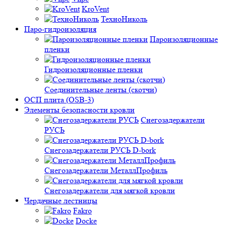
KroVent
ТехноНиколь
Паро-гидроизоляция
Пароизоляционные
пленки
Гидроизоляционные пленки
Соединительные ленты (скотчи)
ОСП плита (OSB-3)
Элементы безопасности кровли
Снегозадержатели
РУСЬ
Снегозадержатели РУСЬ D-bork
Снегозадержатели МеталлПрофиль
Снегозадержатели для мягкой кровли
Чердачные лестницы
Fakro
Docke