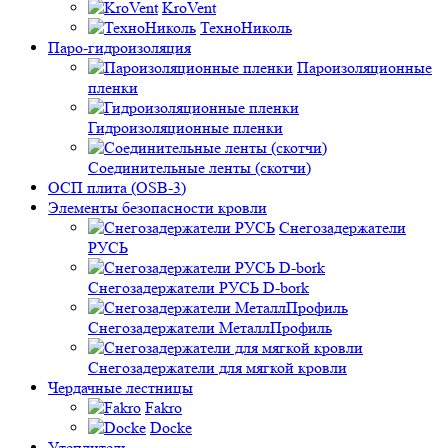
KroVent
ТехноНиколь
Паро-гидроизоляция
Пароизоляционные
пленки
Гидроизоляционные пленки
Соединительные ленты (скотчи)
ОСП плита (OSB-3)
Элементы безопасности кровли
Снегозадержатели
РУСЬ
Снегозадержатели РУСЬ D-bork
Снегозадержатели МеталлПрофиль
Снегозадержатели для мягкой кровли
Чердачные лестницы
Fakro
Docke
Утеплитель