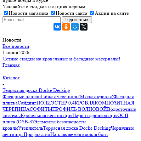
Будьте всегда в курсе!
Узнавайте о скидках и акциях первым
Новости магазина
Новости сайта
Акции на сайте
Новости
Все новости
1 июня 2026
Летние скидки на кровельные и фасадные материалы!
Главная
-
Каталог
-
Террасная доска Docke Decking
Фасадные панели
Гибкая черепица (Мягкая кровля)
Фасадная
плитка
Сайдинг
ПОЛИЭСТЕР 0,4
КРОВЛЯ
КОМПОЗИТНАЯ
ЧЕРЕПИЦА
СОФИТЫ
ПРОФИЛЬ ВОЛНОВОЙ
Водосточные
системы
Кровельная вентиляция
Паро-гидроизоляция
ОСП
плита (OSB-3)
Элементы безопасности
кровли
Утеплитель
Террасная доска Docke Decking
Чердачные
лестницы
Профнастил
Наплавляемая кровля брит
-