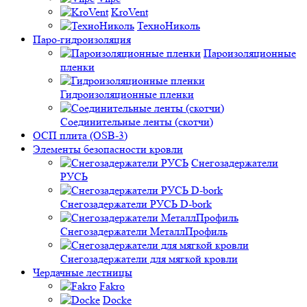
KroVent
ТехноНиколь
Паро-гидроизоляция
Пароизоляционные
пленки
Гидроизоляционные пленки
Соединительные ленты (скотчи)
ОСП плита (OSB-3)
Элементы безопасности кровли
Снегозадержатели
РУСЬ
Снегозадержатели РУСЬ D-bork
Снегозадержатели МеталлПрофиль
Снегозадержатели для мягкой кровли
Чердачные лестницы
Fakro
Docke