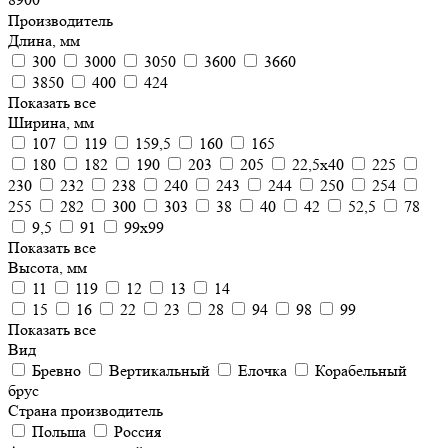
Производитель
Длина, мм
300
3000
3050
3600
3660
3850
400
424
Показать все
Ширина, мм
107
119
159,5
160
165
180
182
190
203
205
22,5х40
225
230
232
238
240
243
244
250
254
255
282
300
303
38
40
42
52,5
78
9,5
91
99х99
Показать все
Высота, мм
11
119
12
13
14
15
16
22
23
28
94
98
99
Показать все
Вид
Бревно
Вертикальный
Елочка
Корабельный
брус
Страна производитель
Польша
Россия