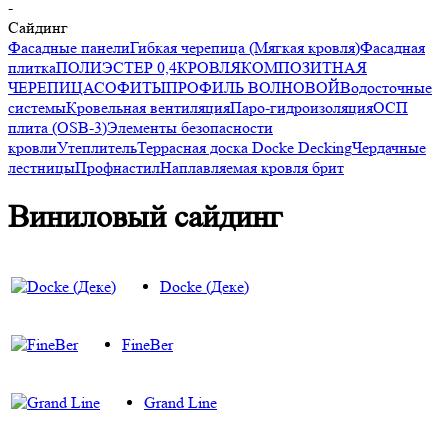
-
Сайдинг
Фасадные панели
Гибкая черепица (Мягкая кровля)
Фасадная
плитка
ПОЛИЭСТЕР 0,4
КРОВЛЯ
КОМПОЗИТНАЯ
ЧЕРЕПИЦА
СОФИТЫ
ПРОФИЛЬ ВОЛНОВОЙ
Водосточные
системы
Кровельная вентиляция
Паро-гидроизоляция
ОСП
плита (OSB-3)
Элементы безопасности
кровли
Утеплитель
Террасная доска Docke Decking
Чердачные
лестницы
Профнастил
Наплавляемая кровля брит
Виниловый сайдинг
Docke (Деке)
FineBer
Grand Line