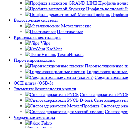
Профиль вол
Профиль волновой St
Профиль
Водосточные системы
Металлические
Пластиковые
Кровельная вентиляция
Vilpe
KroVent
ТехноНиколь
Паро-гидроизоляция
Пароизоляционные п
Гидроизоляционные
Соединительные 
ОСП плита (OSB-3)
Элементы безопасности кровли
Снегозадержатели РУС
Снегозадержател
Снегозадерж
Снегозадер
Чердачные лестницы
Fakro