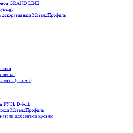
новой GRAND LINE
ynergy
 декоративный МеталлПрофиль
ленки
 пленки
ленты (скотчи)
Ь
и РУСЬ D-bork
атели МеталлПрофиль
жатели для мягкой кровли