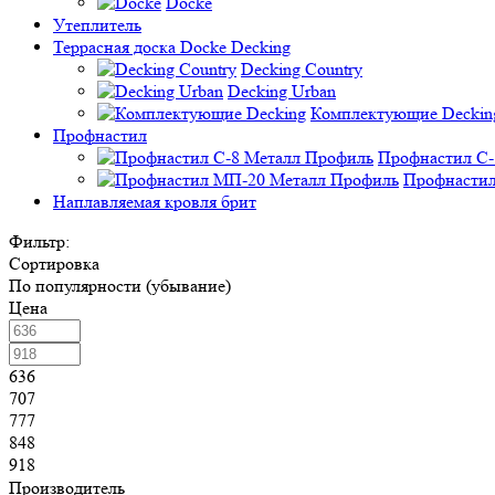
Docke
Утеплитель
Террасная доска Docke Decking
Decking Country
Decking Urban
Комплектующие Deckin
Профнастил
Профнастил C-
Профнастил
Наплавляемая кровля брит
Фильтр:
Сортировка
По популярности (убывание)
Цена
636
707
777
848
918
Производитель