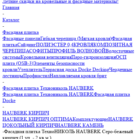
Летние скидки на кровельные и фасадные материалы!
Главная
-
Каталог
-
Фасадная плитка
Фасадные панели
Гибкая черепица (Мягкая кровля)
Фасадная
плитка
Сайдинг
ПОЛИЭСТЕР 0,4
КРОВЛЯ
КОМПОЗИТНАЯ
ЧЕРЕПИЦА
СОФИТЫ
ПРОФИЛЬ ВОЛНОВОЙ
Водосточные
системы
Кровельная вентиляция
Паро-гидроизоляция
ОСП
плита (OSB-3)
Элементы безопасности
кровли
Утеплитель
Террасная доска Docke Decking
Чердачные
лестницы
Профнастил
Наплавляемая кровля брит
-
Фасадная плитка Технониколь HAUBERK
Фасадная плитка Технониколь HAUBERK
Фасадная плитка
Docke
-
HAUBERK КИРПИЧ
HAUBERK КИРПИЧ ОПТИМА
Комплектующие
HAUBERK
ЦОКОЛЬНЫЙ КИРПИЧ
HAUBERK КАМЕНЬ
-
Фасадная плитка ТехноНИКОЛЬ HAUBERK Серо-бежевый
кирпич (1 уп. - 2 кв.м.)