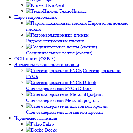
KroVent
ТехноНиколь
Паро-гидроизоляция
Пароизоляционные
пленки
Гидроизоляционные пленки
Соединительные ленты (скотчи)
ОСП плита (OSB-3)
Элементы безопасности кровли
Снегозадержатели
РУСЬ
Снегозадержатели РУСЬ D-bork
Снегозадержатели МеталлПрофиль
Снегозадержатели для мягкой кровли
Чердачные лестницы
Fakro
Docke