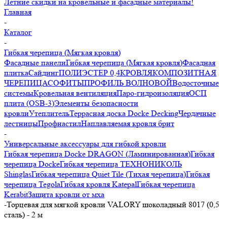
Летние скидки на кровельные и фасадные материалы!
Главная
-
Каталог
-
Гибкая черепица (Мягкая кровля)
Фасадные панели
Гибкая черепица (Мягкая кровля)
Фасадная
плитка
Сайдинг
ПОЛИЭСТЕР 0,4
КРОВЛЯ
КОМПОЗИТНАЯ
ЧЕРЕПИЦА
СОФИТЫ
ПРОФИЛЬ ВОЛНОВОЙ
Водосточные
системы
Кровельная вентиляция
Паро-гидроизоляция
ОСП
плита (OSB-3)
Элементы безопасности
кровли
Утеплитель
Террасная доска Docke Decking
Чердачные
лестницы
Профнастил
Наплавляемая кровля брит
-
Универсальные аксессуары для гибкой кровли
Гибкая черепица Docke DRAGON (Ламинированная)
Гибкая
черепица Docke
Гибкая черепица ТЕХНОНИКОЛЬ
Shinglas
Гибкая черепица Quiet Tile (Тихая черепица)
Гибкая
черепица Tegola
Гибкая кровля Katepal
Гибкая черепица
Kerabit
Защита кровли от мха
-
Торцевая для мягкой кровли VALORY шоколадный 8017 (0,5
сталь) - 2 м