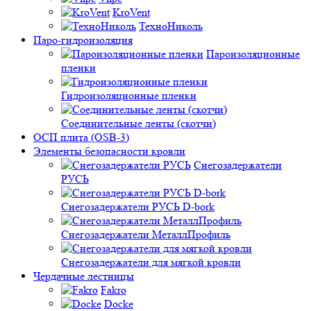
KroVent
ТехноНиколь
Паро-гидроизоляция
Пароизоляционные
пленки
Гидроизоляционные пленки
Соединительные ленты (скотчи)
ОСП плита (OSB-3)
Элементы безопасности кровли
Снегозадержатели
РУСЬ
Снегозадержатели РУСЬ D-bork
Снегозадержатели МеталлПрофиль
Снегозадержатели для мягкой кровли
Чердачные лестницы
Fakro
Docke