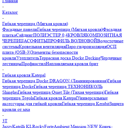
Главная
-
Каталог
-
Гибкая черепица (Мягкая кровля)
Фасадные панели
Гибкая черепица (Мягкая кровля)
Фасадная
плитка
Сайдинг
ПОЛИЭСТЕР 0,4
КРОВЛЯ
КОМПОЗИТНАЯ
ЧЕРЕПИЦА
СОФИТЫ
ПРОФИЛЬ ВОЛНОВОЙ
Водосточные
системы
Кровельная вентиляция
Паро-гидроизоляция
ОСП
плита (OSB-3)
Элементы безопасности
кровли
Утеплитель
Террасная доска Docke Decking
Чердачные
лестницы
Профнастил
Наплавляемая кровля брит
-
Гибкая кровля Katepal
Гибкая черепица Docke DRAGON (Ламинированная)
Гибкая
черепица Docke
Гибкая черепица ТЕХНОНИКОЛЬ
Shinglas
Гибкая черепица Quiet Tile (Тихая черепица)
Гибкая
черепица Tegola
Гибкая кровля Katepal
Универсальные
аксессуары для гибкой кровли
Гибкая черепица Kerabit
Защита
кровли от мха
-
3T
Jazzy
Katrilli
KL
Rоcky
Forte
Ambient
Mansion NEW
Конек-