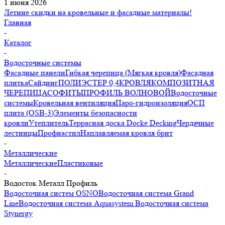
1 июня 2026
Летние скидки на кровельные и фасадные материалы!
Главная
-
Каталог
-
Водосточные системы
Фасадные панели
Гибкая черепица (Мягкая кровля)
Фасадная
плитка
Сайдинг
ПОЛИЭСТЕР 0,4
КРОВЛЯ
КОМПОЗИТНАЯ
ЧЕРЕПИЦА
СОФИТЫ
ПРОФИЛЬ ВОЛНОВОЙ
Водосточные
системы
Кровельная вентиляция
Паро-гидроизоляция
ОСП
плита (OSB-3)
Элементы безопасности
кровли
Утеплитель
Террасная доска Docke Decking
Чердачные
лестницы
Профнастил
Наплавляемая кровля брит
-
Металлические
Металлические
Пластиковые
-
Водосток Металл Профиль
Водосточная систем OSNO
Водосточная система Grand
Line
Водосточная система Aquasystem
Водосточная система
Stynergy