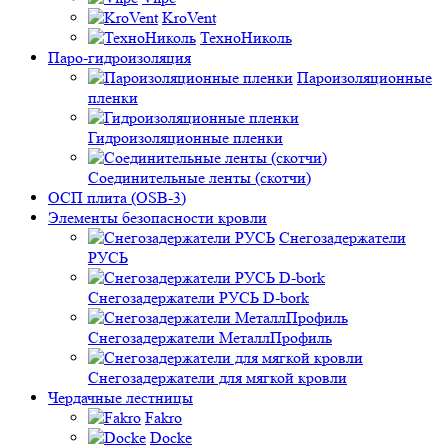
KroVent
ТехноНиколь
Паро-гидроизоляция
Пароизоляционные
пленки
Гидроизоляционные пленки
Соединительные ленты (скотчи)
ОСП плита (OSB-3)
Элементы безопасности кровли
Снегозадержатели
РУСЬ
Снегозадержатели РУСЬ D-bork
Снегозадержатели МеталлПрофиль
Снегозадержатели для мягкой кровли
Чердачные лестницы
Fakro
Docke