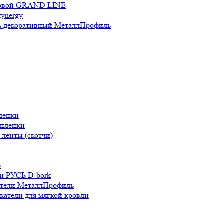
новой GRAND LINE
ynergy
 декоративный МеталлПрофиль
ленки
 пленки
ленты (скотчи)
Ь
и РУСЬ D-bork
атели МеталлПрофиль
жатели для мягкой кровли