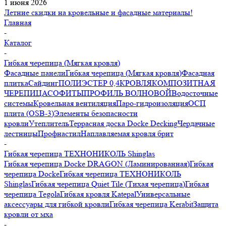
1 июня 2026
Летние скидки на кровельные и фасадные материалы!
Главная
-
Каталог
-
Гибкая черепица (Мягкая кровля)
Фасадные панели
Гибкая черепица (Мягкая кровля)
Фасадная
плитка
Сайдинг
ПОЛИЭСТЕР 0,4
КРОВЛЯ
КОМПОЗИТНАЯ
ЧЕРЕПИЦА
СОФИТЫ
ПРОФИЛЬ ВОЛНОВОЙ
Водосточные
системы
Кровельная вентиляция
Паро-гидроизоляция
ОСП
плита (OSB-3)
Элементы безопасности
кровли
Утеплитель
Террасная доска Docke Decking
Чердачные
лестницы
Профнастил
Наплавляемая кровля брит
-
Гибкая черепица ТЕХНОНИКОЛЬ Shinglas
Гибкая черепица Docke DRAGON (Ламинированная)
Гибкая
черепица Docke
Гибкая черепица ТЕХНОНИКОЛЬ
Shinglas
Гибкая черепица Quiet Tile (Тихая черепица)
Гибкая
черепица Tegola
Гибкая кровля Katepal
Универсальные
аксессуары для гибкой кровли
Гибкая черепица Kerabit
Защита
кровли от мха
-