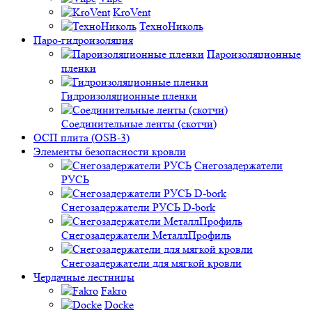
KroVent
ТехноНиколь
Паро-гидроизоляция
Пароизоляционные
пленки
Гидроизоляционные пленки
Соединительные ленты (скотчи)
ОСП плита (OSB-3)
Элементы безопасности кровли
Снегозадержатели
РУСЬ
Снегозадержатели РУСЬ D-bork
Снегозадержатели МеталлПрофиль
Снегозадержатели для мягкой кровли
Чердачные лестницы
Fakro
Docke