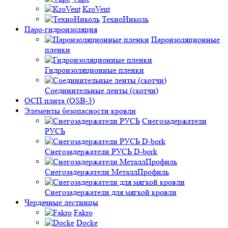
KroVent
ТехноНиколь
Паро-гидроизоляция
Пароизоляционные
пленки
Гидроизоляционные пленки
Соединительные ленты (скотчи)
ОСП плита (OSB-3)
Элементы безопасности кровли
Снегозадержатели
РУСЬ
Снегозадержатели РУСЬ D-bork
Снегозадержатели МеталлПрофиль
Снегозадержатели для мягкой кровли
Чердачные лестницы
Fakro
Docke