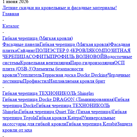
1 июня 2026
Летние скидки на кровельные и фасадные материалы!
Главная
-
Каталог
-
Гибкая черепица (Мягкая кровля)
Фасадные панели
Гибкая черепица (Мягкая кровля)
Фасадная
плитка
Сайдинг
ПОЛИЭСТЕР 0,4
КРОВЛЯ
КОМПОЗИТНАЯ
ЧЕРЕПИЦА
СОФИТЫ
ПРОФИЛЬ ВОЛНОВОЙ
Водосточные
системы
Кровельная вентиляция
Паро-гидроизоляция
ОСП
плита (OSB-3)
Элементы безопасности
кровли
Утеплитель
Террасная доска Docke Decking
Чердачные
лестницы
Профнастил
Наплавляемая кровля брит
-
Гибкая черепица ТЕХНОНИКОЛЬ Shinglas
Гибкая черепица Docke DRAGON (Ламинированная)
Гибкая
черепица Docke
Гибкая черепица ТЕХНОНИКОЛЬ
Shinglas
Гибкая черепица Quiet Tile (Тихая черепица)
Гибкая
черепица Tegola
Гибкая кровля Katepal
Универсальные
аксессуары для гибкой кровли
Гибкая черепица Kerabit
Защита
кровли от мха
-