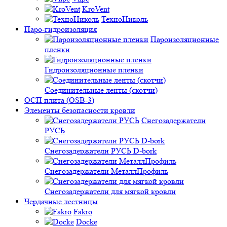
KroVent
ТехноНиколь
Паро-гидроизоляция
Пароизоляционные
пленки
Гидроизоляционные пленки
Соединительные ленты (скотчи)
ОСП плита (OSB-3)
Элементы безопасности кровли
Снегозадержатели
РУСЬ
Снегозадержатели РУСЬ D-bork
Снегозадержатели МеталлПрофиль
Снегозадержатели для мягкой кровли
Чердачные лестницы
Fakro
Docke