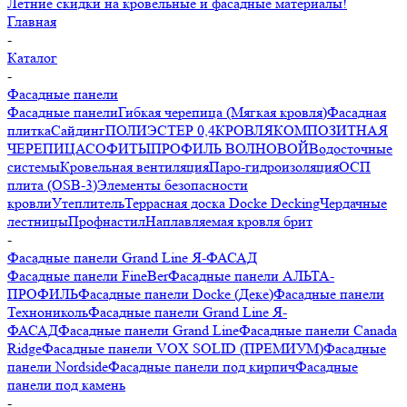
Летние скидки на кровельные и фасадные материалы!
Главная
-
Каталог
-
Фасадные панели
Фасадные панели
Гибкая черепица (Мягкая кровля)
Фасадная
плитка
Сайдинг
ПОЛИЭСТЕР 0,4
КРОВЛЯ
КОМПОЗИТНАЯ
ЧЕРЕПИЦА
СОФИТЫ
ПРОФИЛЬ ВОЛНОВОЙ
Водосточные
системы
Кровельная вентиляция
Паро-гидроизоляция
ОСП
плита (OSB-3)
Элементы безопасности
кровли
Утеплитель
Террасная доска Docke Decking
Чердачные
лестницы
Профнастил
Наплавляемая кровля брит
-
Фасадные панели Grand Line Я-ФАСАД
Фасадные панели FineBer
Фасадные панели АЛЬТА-
ПРОФИЛЬ
Фасадные панели Docke (Деке)
Фасадные панели
Технониколь
Фасадные панели Grand Line Я-
ФАСАД
Фасадные панели Grand Line
Фасадные панели Canada
Ridge
Фасадные панели VOX SOLID (ПРЕМИУМ)
Фасадные
панели Nordside
Фасадные панели под кирпич
Фасадные
панели под камень
-