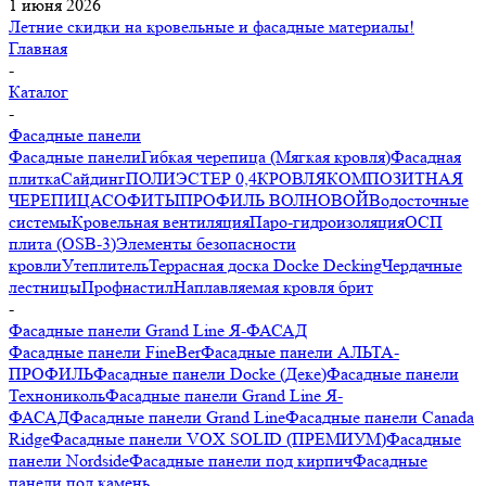
1 июня 2026
Летние скидки на кровельные и фасадные материалы!
Главная
-
Каталог
-
Фасадные панели
Фасадные панели
Гибкая черепица (Мягкая кровля)
Фасадная
плитка
Сайдинг
ПОЛИЭСТЕР 0,4
КРОВЛЯ
КОМПОЗИТНАЯ
ЧЕРЕПИЦА
СОФИТЫ
ПРОФИЛЬ ВОЛНОВОЙ
Водосточные
системы
Кровельная вентиляция
Паро-гидроизоляция
ОСП
плита (OSB-3)
Элементы безопасности
кровли
Утеплитель
Террасная доска Docke Decking
Чердачные
лестницы
Профнастил
Наплавляемая кровля брит
-
Фасадные панели Grand Line Я-ФАСАД
Фасадные панели FineBer
Фасадные панели АЛЬТА-
ПРОФИЛЬ
Фасадные панели Docke (Деке)
Фасадные панели
Технониколь
Фасадные панели Grand Line Я-
ФАСАД
Фасадные панели Grand Line
Фасадные панели Canada
Ridge
Фасадные панели VOX SOLID (ПРЕМИУМ)
Фасадные
панели Nordside
Фасадные панели под кирпич
Фасадные
панели под камень