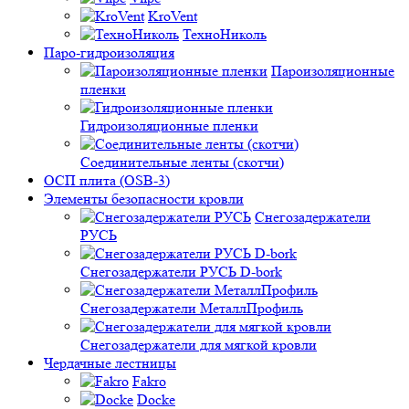
KroVent
ТехноНиколь
Паро-гидроизоляция
Пароизоляционные
пленки
Гидроизоляционные пленки
Соединительные ленты (скотчи)
ОСП плита (OSB-3)
Элементы безопасности кровли
Снегозадержатели
РУСЬ
Снегозадержатели РУСЬ D-bork
Снегозадержатели МеталлПрофиль
Снегозадержатели для мягкой кровли
Чердачные лестницы
Fakro
Docke