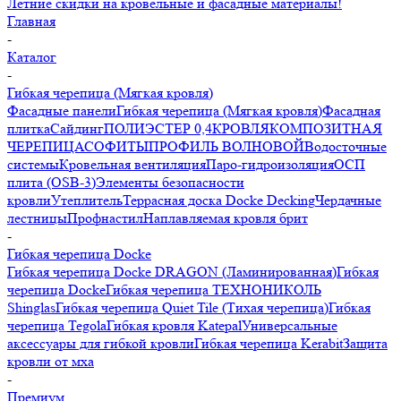
Летние скидки на кровельные и фасадные материалы!
Главная
-
Каталог
-
Гибкая черепица (Мягкая кровля)
Фасадные панели
Гибкая черепица (Мягкая кровля)
Фасадная
плитка
Сайдинг
ПОЛИЭСТЕР 0,4
КРОВЛЯ
КОМПОЗИТНАЯ
ЧЕРЕПИЦА
СОФИТЫ
ПРОФИЛЬ ВОЛНОВОЙ
Водосточные
системы
Кровельная вентиляция
Паро-гидроизоляция
ОСП
плита (OSB-3)
Элементы безопасности
кровли
Утеплитель
Террасная доска Docke Decking
Чердачные
лестницы
Профнастил
Наплавляемая кровля брит
-
Гибкая черепица Docke
Гибкая черепица Docke DRAGON (Ламинированная)
Гибкая
черепица Docke
Гибкая черепица ТЕХНОНИКОЛЬ
Shinglas
Гибкая черепица Quiet Tile (Тихая черепица)
Гибкая
черепица Tegola
Гибкая кровля Katepal
Универсальные
аксессуары для гибкой кровли
Гибкая черепица Kerabit
Защита
кровли от мха
-
Премиум