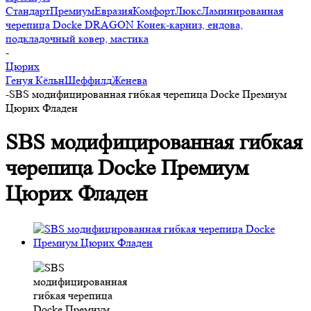
Стандарт
Премиум
Евразия
Комфорт
Люкс
Ламинированная
черепица Docke DRAGON
Конек-карниз, ендова,
подкладочный ковер, мастика
-
Цюрих
Генуя
Кёльн
Шеффилд
Женева
-
SBS модифицированная гибкая черепица Docke Премиум
Цюрих Фладен
SBS модифицированная гибкая
черепица Docke Премиум
Цюрих Фладен