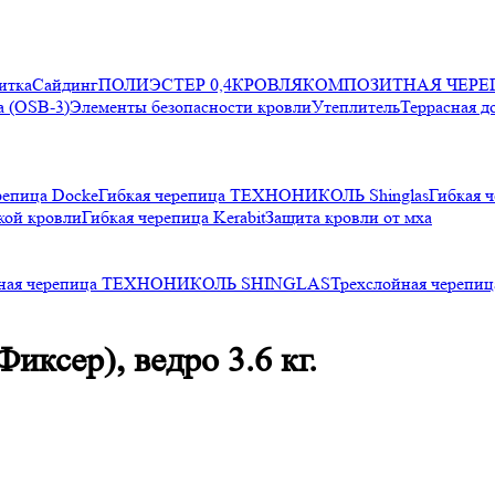
итка
Сайдинг
ПОЛИЭСТЕР 0,4
КРОВЛЯ
КОМПОЗИТНАЯ ЧЕРЕ
 (OSB-3)
Элементы безопасности кровли
Утеплитель
Террасная д
репица Docke
Гибкая черепица ТЕХНОНИКОЛЬ Shinglas
Гибкая ч
кой кровли
Гибкая черепица Kerabit
Защита кровли от мха
йная черепица ТЕХНОНИКОЛЬ SHINGLAS
Трехслойная черепи
иксер), ведро 3.6 кг.