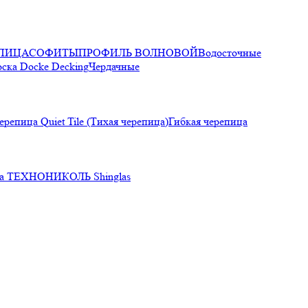
ПИЦА
СОФИТЫ
ПРОФИЛЬ ВОЛНОВОЙ
Водосточные
оска Docke Decking
Чердачные
ерепица Quiet Tile (Тихая черепица)
Гибкая черепица
ца ТЕХНОНИКОЛЬ Shinglas