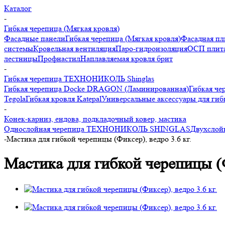
Каталог
-
Гибкая черепица (Мягкая кровля)
Фасадные панели
Гибкая черепица (Мягкая кровля)
Фасадная пл
системы
Кровельная вентиляция
Паро-гидроизоляция
ОСП плита
лестницы
Профнастил
Наплавляемая кровля брит
-
Гибкая черепица ТЕХНОНИКОЛЬ Shinglas
Гибкая черепица Docke DRAGON (Ламинированная)
Гибкая че
Tegola
Гибкая кровля Katepal
Универсальные аксессуары для гиб
-
Конек-карниз, ендова, подкладочный ковер, мастика
Однослойная черепица ТЕХНОНИКОЛЬ SHINGLAS
Двухсло
-
Мастика для гибкой черепицы (Фиксер), ведро 3.6 кг.
Мастика для гибкой черепицы (Ф