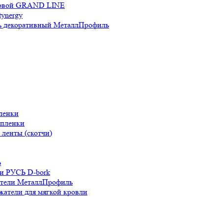
новой GRAND LINE
ynergy
 декоративный МеталлПрофиль
ленки
 пленки
ленты (скотчи)
Ь
и РУСЬ D-bork
атели МеталлПрофиль
жатели для мягкой кровли