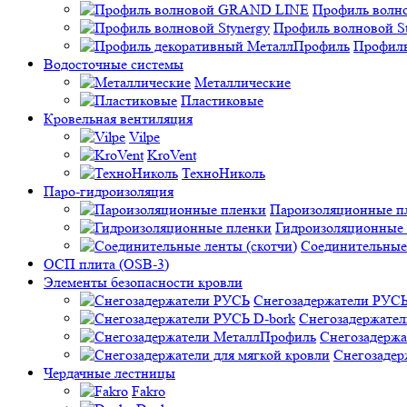
Профиль вол
Профиль волновой St
Профиль
Водосточные системы
Металлические
Пластиковые
Кровельная вентиляция
Vilpe
KroVent
ТехноНиколь
Паро-гидроизоляция
Пароизоляционные п
Гидроизоляционные
Соединительные 
ОСП плита (OSB-3)
Элементы безопасности кровли
Снегозадержатели РУС
Снегозадержател
Снегозадерж
Снегозадер
Чердачные лестницы
Fakro