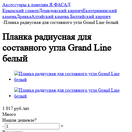
Аксессуары к панелям Я-ФАСАД
Крымский сланец
Демидовский кирпич
Екатерининский
камень
Дранка
Алтайский камень
Балтийский кирпич
-
Планка радиусная для составного угла Grand Line белый
Планка радиусная для
составного угла Grand Line
белый
1 017
руб.
/шт.
Много
Нашли дешевле?
-
+