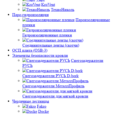
KroVent
ТехноНиколь
Паро-гидроизоляция
Пароизоляционные
пленки
Гидроизоляционные пленки
Соединительные ленты (скотчи)
ОСП плита (OSB-3)
Элементы безопасности кровли
Снегозадержатели
РУСЬ
Снегозадержатели РУСЬ D-bork
Снегозадержатели МеталлПрофиль
Снегозадержатели для мягкой кровли
Чердачные лестницы
Fakro
Docke