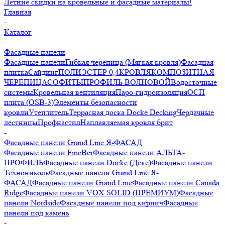
Летние скидки на кровельные и фасадные материалы!
Главная
-
Каталог
-
Фасадные панели
Фасадные панели
Гибкая черепица (Мягкая кровля)
Фасадная
плитка
Сайдинг
ПОЛИЭСТЕР 0,4
КРОВЛЯ
КОМПОЗИТНАЯ
ЧЕРЕПИЦА
СОФИТЫ
ПРОФИЛЬ ВОЛНОВОЙ
Водосточные
системы
Кровельная вентиляция
Паро-гидроизоляция
ОСП
плита (OSB-3)
Элементы безопасности
кровли
Утеплитель
Террасная доска Docke Decking
Чердачные
лестницы
Профнастил
Наплавляемая кровля брит
-
Фасадные панели Grand Line Я-ФАСАД
Фасадные панели FineBer
Фасадные панели АЛЬТА-
ПРОФИЛЬ
Фасадные панели Docke (Деке)
Фасадные панели
Технониколь
Фасадные панели Grand Line Я-
ФАСАД
Фасадные панели Grand Line
Фасадные панели Canada
Ridge
Фасадные панели VOX SOLID (ПРЕМИУМ)
Фасадные
панели Nordside
Фасадные панели под кирпич
Фасадные
панели под камень
-