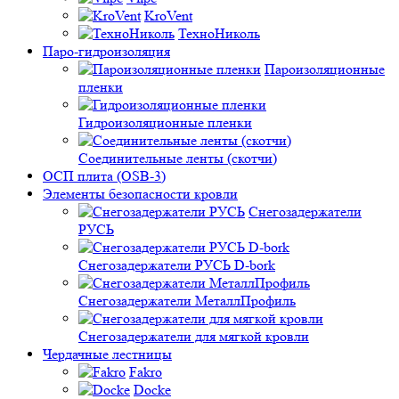
KroVent
ТехноНиколь
Паро-гидроизоляция
Пароизоляционные
пленки
Гидроизоляционные пленки
Соединительные ленты (скотчи)
ОСП плита (OSB-3)
Элементы безопасности кровли
Снегозадержатели
РУСЬ
Снегозадержатели РУСЬ D-bork
Снегозадержатели МеталлПрофиль
Снегозадержатели для мягкой кровли
Чердачные лестницы
Fakro
Docke