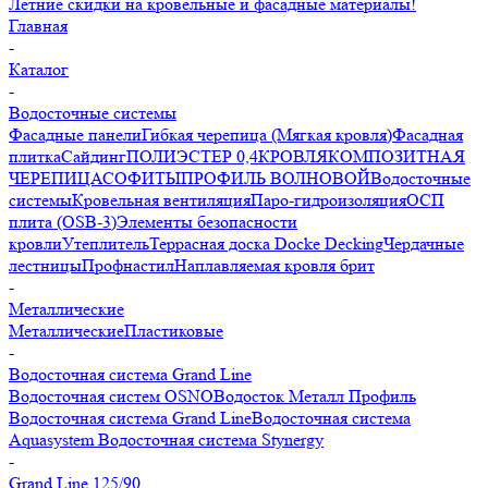
Летние скидки на кровельные и фасадные материалы!
Главная
-
Каталог
-
Водосточные системы
Фасадные панели
Гибкая черепица (Мягкая кровля)
Фасадная
плитка
Сайдинг
ПОЛИЭСТЕР 0,4
КРОВЛЯ
КОМПОЗИТНАЯ
ЧЕРЕПИЦА
СОФИТЫ
ПРОФИЛЬ ВОЛНОВОЙ
Водосточные
системы
Кровельная вентиляция
Паро-гидроизоляция
ОСП
плита (OSB-3)
Элементы безопасности
кровли
Утеплитель
Террасная доска Docke Decking
Чердачные
лестницы
Профнастил
Наплавляемая кровля брит
-
Металлические
Металлические
Пластиковые
-
Водосточная система Grand Line
Водосточная систем OSNO
Водосток Металл Профиль
Водосточная система Grand Line
Водосточная система
Aquasystem
Водосточная система Stynergy
-
Grand Line 125/90