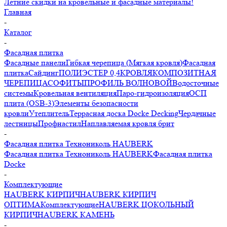
Летние скидки на кровельные и фасадные материалы!
Главная
-
Каталог
-
Фасадная плитка
Фасадные панели
Гибкая черепица (Мягкая кровля)
Фасадная
плитка
Сайдинг
ПОЛИЭСТЕР 0,4
КРОВЛЯ
КОМПОЗИТНАЯ
ЧЕРЕПИЦА
СОФИТЫ
ПРОФИЛЬ ВОЛНОВОЙ
Водосточные
системы
Кровельная вентиляция
Паро-гидроизоляция
ОСП
плита (OSB-3)
Элементы безопасности
кровли
Утеплитель
Террасная доска Docke Decking
Чердачные
лестницы
Профнастил
Наплавляемая кровля брит
-
Фасадная плитка Технониколь HAUBERK
Фасадная плитка Технониколь HAUBERK
Фасадная плитка
Docke
-
Комплектующие
HAUBERK КИРПИЧ
HAUBERK КИРПИЧ
ОПТИМА
Комплектующие
HAUBERK ЦОКОЛЬНЫЙ
КИРПИЧ
HAUBERK КАМЕНЬ
-