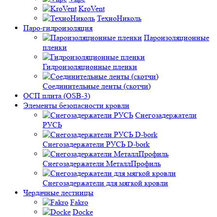
KroVent
ТехноНиколь
Паро-гидроизоляция
Пароизоляционные
пленки
Гидроизоляционные пленки
Соединительные ленты (скотчи)
ОСП плита (OSB-3)
Элементы безопасности кровли
Снегозадержатели
РУСЬ
Снегозадержатели РУСЬ D-bork
Снегозадержатели МеталлПрофиль
Снегозадержатели для мягкой кровли
Чердачные лестницы
Fakro
Docke