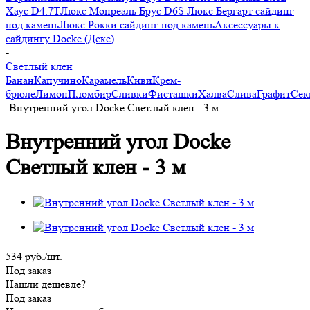
Хаус D4.7T
Люкс Монреаль Брус D6S
Люкс Бергарт сайдинг
под камень
Люкс Рокки сайдинг под камень
Аксессуары к
сайдингу Docke (Деке)
-
Светлый клен
Банан
Капучино
Карамель
Киви
Крем-
брюле
Лимон
Пломбир
Сливки
Фисташки
Халва
Слива
Графит
Сек
-
Внутренний угол Docke Светлый клен - 3 м
Внутренний угол Docke
Светлый клен - 3 м
534
руб.
/шт.
Под заказ
Нашли дешевле?
Под заказ