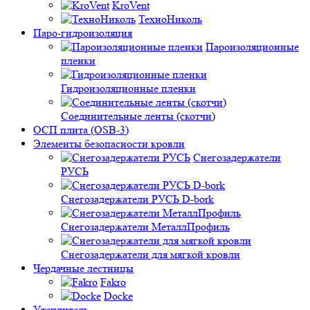
KroVent
ТехноНиколь
Паро-гидроизоляция
Пароизоляционные
пленки
Гидроизоляционные пленки
Соединительные ленты (скотчи)
ОСП плита (OSB-3)
Элементы безопасности кровли
Снегозадержатели
РУСЬ
Снегозадержатели РУСЬ D-bork
Снегозадержатели МеталлПрофиль
Снегозадержатели для мягкой кровли
Чердачные лестницы
Fakro
Docke
Утеплитель