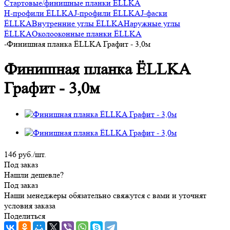
Стартовые/финишные планки ЁLLKA
H-профили ЁLLKA
J-профили ЁLLKA
J-фаски
ЁLLKA
Внутренние углы ЁLLKA
Наружные углы
ЁLLKA
Околооконные планки ЁLLKA
-
Финишная планка ЁLLKA Графит - 3,0м
Финишная планка ЁLLKA
Графит - 3,0м
146
руб.
/шт.
Под заказ
Нашли дешевле?
Под заказ
Наши менеджеры обязательно свяжутся с вами и уточнят
условия заказа
Поделиться