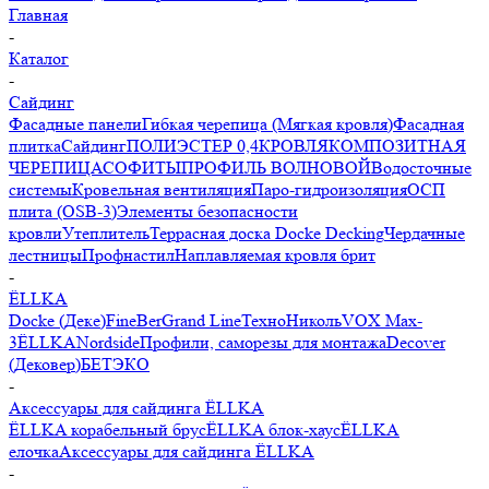
Главная
-
Каталог
-
Сайдинг
Фасадные панели
Гибкая черепица (Мягкая кровля)
Фасадная
плитка
Сайдинг
ПОЛИЭСТЕР 0,4
КРОВЛЯ
КОМПОЗИТНАЯ
ЧЕРЕПИЦА
СОФИТЫ
ПРОФИЛЬ ВОЛНОВОЙ
Водосточные
системы
Кровельная вентиляция
Паро-гидроизоляция
ОСП
плита (OSB-3)
Элементы безопасности
кровли
Утеплитель
Террасная доска Docke Decking
Чердачные
лестницы
Профнастил
Наплавляемая кровля брит
-
ЁLLKA
Docke (Деке)
FineBer
Grand Line
ТехноНиколь
VOX Max-
3
ЁLLKA
Nordside
Профили, саморезы для монтажа
Decover
(Дековер)
БЕТЭКО
-
Аксессуары для сайдинга ЁLLKA
ЁLLKA корабельный брус
ЁLLKA блок-хаус
ЁLLKA
елочка
Аксессуары для сайдинга ЁLLKA
-