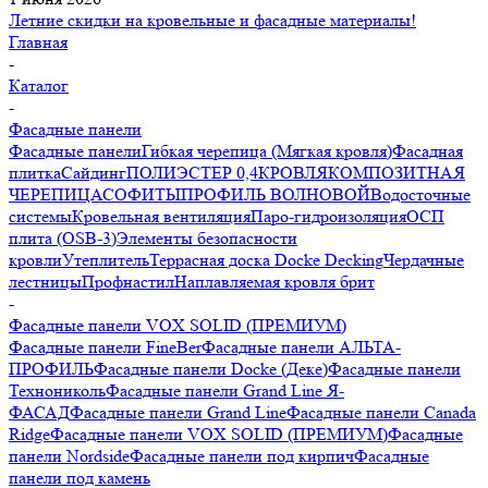
Летние скидки на кровельные и фасадные материалы!
Главная
-
Каталог
-
Фасадные панели
Фасадные панели
Гибкая черепица (Мягкая кровля)
Фасадная
плитка
Сайдинг
ПОЛИЭСТЕР 0,4
КРОВЛЯ
КОМПОЗИТНАЯ
ЧЕРЕПИЦА
СОФИТЫ
ПРОФИЛЬ ВОЛНОВОЙ
Водосточные
системы
Кровельная вентиляция
Паро-гидроизоляция
ОСП
плита (OSB-3)
Элементы безопасности
кровли
Утеплитель
Террасная доска Docke Decking
Чердачные
лестницы
Профнастил
Наплавляемая кровля брит
-
Фасадные панели VOX SOLID (ПРЕМИУМ)
Фасадные панели FineBer
Фасадные панели АЛЬТА-
ПРОФИЛЬ
Фасадные панели Docke (Деке)
Фасадные панели
Технониколь
Фасадные панели Grand Line Я-
ФАСАД
Фасадные панели Grand Line
Фасадные панели Canada
Ridge
Фасадные панели VOX SOLID (ПРЕМИУМ)
Фасадные
панели Nordside
Фасадные панели под кирпич
Фасадные
панели под камень