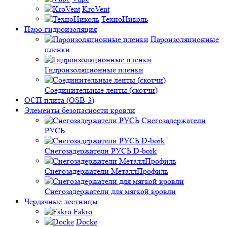
KroVent
ТехноНиколь
Паро-гидроизоляция
Пароизоляционные
пленки
Гидроизоляционные пленки
Соединительные ленты (скотчи)
ОСП плита (OSB-3)
Элементы безопасности кровли
Снегозадержатели
РУСЬ
Снегозадержатели РУСЬ D-bork
Снегозадержатели МеталлПрофиль
Снегозадержатели для мягкой кровли
Чердачные лестницы
Fakro
Docke