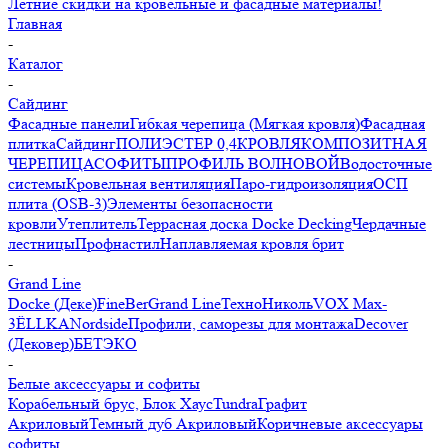
Летние скидки на кровельные и фасадные материалы!
Главная
-
Каталог
-
Сайдинг
Фасадные панели
Гибкая черепица (Мягкая кровля)
Фасадная
плитка
Сайдинг
ПОЛИЭСТЕР 0,4
КРОВЛЯ
КОМПОЗИТНАЯ
ЧЕРЕПИЦА
СОФИТЫ
ПРОФИЛЬ ВОЛНОВОЙ
Водосточные
системы
Кровельная вентиляция
Паро-гидроизоляция
ОСП
плита (OSB-3)
Элементы безопасности
кровли
Утеплитель
Террасная доска Docke Decking
Чердачные
лестницы
Профнастил
Наплавляемая кровля брит
-
Grand Line
Docke (Деке)
FineBer
Grand Line
ТехноНиколь
VOX Max-
3
ЁLLKA
Nordside
Профили, саморезы для монтажа
Decover
(Дековер)
БЕТЭКО
-
Белые аксессуары и софиты
Корабельный брус, Блок Хаус
Tundra
Графит
Акриловый
Темный дуб Акриловый
Коричневые аксессуары
софиты