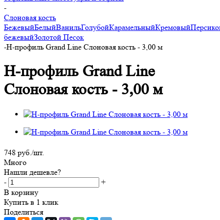
-
Слоновая кость
Бежевый
Белый
Ваниль
Голубой
Карамельный
Кремовый
Персик
бежевый
Золотой Песок
-
H-профиль Grand Line Слоновая кость - 3,00 м
H-профиль Grand Line
Слоновая кость - 3,00 м
748
руб.
/шт.
Много
Нашли дешевле?
-
+
В корзину
Купить в 1 клик
Поделиться