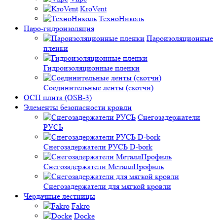
KroVent
ТехноНиколь
Паро-гидроизоляция
Пароизоляционные
пленки
Гидроизоляционные пленки
Соединительные ленты (скотчи)
ОСП плита (OSB-3)
Элементы безопасности кровли
Снегозадержатели
РУСЬ
Снегозадержатели РУСЬ D-bork
Снегозадержатели МеталлПрофиль
Снегозадержатели для мягкой кровли
Чердачные лестницы
Fakro
Docke