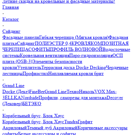
Летние скидки на кровельные и фасадные материалы!
Главная
-
Каталог
-
Сайдинг
Фасадные панели
Гибкая черепица (Мягкая кровля)
Фасадная
плитка
Сайдинг
ПОЛИЭСТЕР 0,4
КРОВЛЯ
КОМПОЗИТНАЯ
ЧЕРЕПИЦА
СОФИТЫ
ПРОФИЛЬ ВОЛНОВОЙ
Водосточные
системы
Кровельная вентиляция
Паро-гидроизоляция
ОСП
плита (OSB-3)
Элементы безопасности
кровли
Утеплитель
Террасная доска Docke Decking
Чердачные
лестницы
Профнастил
Наплавляемая кровля брит
-
Grand Line
Docke (Деке)
FineBer
Grand Line
ТехноНиколь
VOX Max-
3
ЁLLKA
Nordside
Профили, саморезы для монтажа
Decover
(Дековер)
БЕТЭКО
-
Корабельный брус, Блок Хаус
Корабельный брус, Блок Хаус
Tundra
Графит
Акриловый
Темный дуб Акриловый
Коричневые аксессуары
софиты
Белые аксессуары и софиты