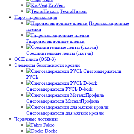
KroVent
ТехноНиколь
Паро-гидроизоляция
Пароизоляционные
пленки
Гидроизоляционные пленки
Соединительные ленты (скотчи)
ОСП плита (OSB-3)
Элементы безопасности кровли
Снегозадержатели
РУСЬ
Снегозадержатели РУСЬ D-bork
Снегозадержатели МеталлПрофиль
Снегозадержатели для мягкой кровли
Чердачные лестницы
Fakro
Docke