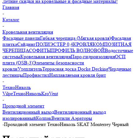
Летние скидки на кровельные и фасадные материалы!
Главная
-
Каталог
-
Кровельная вентиляция
Фасадные панели
Гибкая черепица (Мягкая кровля)
Фасадная
плитка
Сайдинг
ПОЛИЭСТЕР 0,4
КРОВЛЯ
КОМПОЗИТНАЯ
ЧЕРЕПИЦА
СОФИТЫ
ПРОФИЛЬ ВОЛНОВОЙ
Водосточные
системы
Кровельная вентиляция
Паро-гидроизоляция
ОСП
плита (OSB-3)
Элементы безопасности
кровли
Утеплитель
Террасная доска Docke Decking
Чердачные
лестницы
Профнастил
Наплавляемая кровля брит
-
ТехноНиколь
Vilpe
ТехноНиколь
KroVent
-
Проходной элемент
Вентиляционный выход
Вентиляционный выход
изолированный
Колпак
Вентили Аэраторы
-
Проходной элемент ТехноНиколь SKAT Monterrey Черный