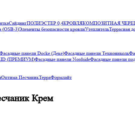
итка
Сайдинг
ПОЛИЭСТЕР 0,4
КРОВЛЯ
КОМПОЗИТНАЯ ЧЕРЕ
 (OSB-3)
Элементы безопасности кровли
Утеплитель
Террасная д
Фасадные панели Docke (Деке)
Фасадные панели Технониколь
Фа
LID (ПРЕМИУМ)
Фасадные панели Nordside
Фасадные панели по
ч
Оптима Песчаник
Терра
Формлайт
есчаник Крем