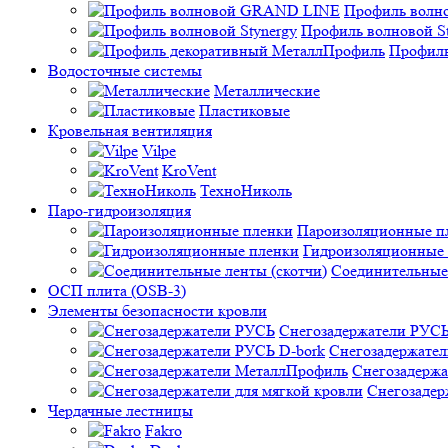
Профиль вол
Профиль волновой St
Профиль
Водосточные системы
Металлические
Пластиковые
Кровельная вентиляция
Vilpe
KroVent
ТехноНиколь
Паро-гидроизоляция
Пароизоляционные п
Гидроизоляционные
Соединительные 
ОСП плита (OSB-3)
Элементы безопасности кровли
Снегозадержатели РУС
Снегозадержател
Снегозадерж
Снегозадер
Чердачные лестницы
Fakro