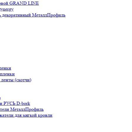
новой GRAND LINE
ynergy
 декоративный МеталлПрофиль
ленки
 пленки
ленты (скотчи)
Ь
и РУСЬ D-bork
атели МеталлПрофиль
жатели для мягкой кровли