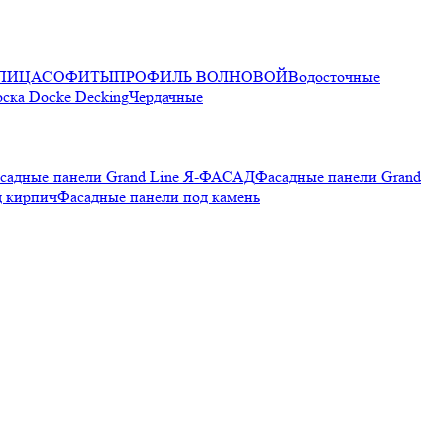
ПИЦА
СОФИТЫ
ПРОФИЛЬ ВОЛНОВОЙ
Водосточные
оска Docke Decking
Чердачные
садные панели Grand Line Я-ФАСАД
Фасадные панели Grand
д кирпич
Фасадные панели под камень