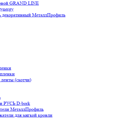
новой GRAND LINE
ynergy
 декоративный МеталлПрофиль
ленки
 пленки
ленты (скотчи)
Ь
и РУСЬ D-bork
атели МеталлПрофиль
жатели для мягкой кровли