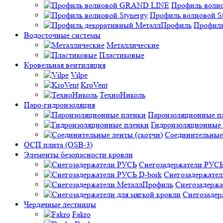
Профиль вол
Профиль волновой St
Профиль
Водосточные системы
Металлические
Пластиковые
Кровельная вентиляция
Vilpe
KroVent
ТехноНиколь
Паро-гидроизоляция
Пароизоляционные п
Гидроизоляционные
Соединительные 
ОСП плита (OSB-3)
Элементы безопасности кровли
Снегозадержатели РУС
Снегозадержател
Снегозадерж
Снегозадер
Чердачные лестницы
Fakro