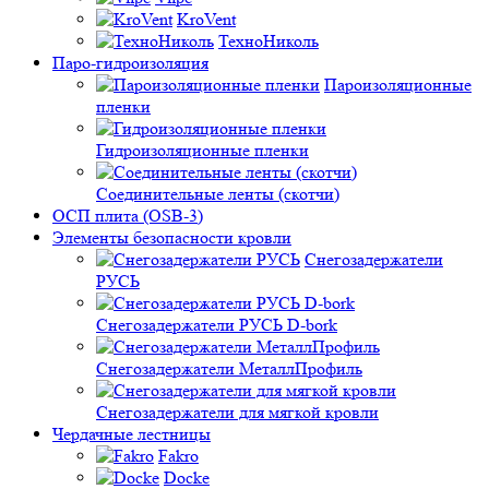
KroVent
ТехноНиколь
Паро-гидроизоляция
Пароизоляционные
пленки
Гидроизоляционные пленки
Соединительные ленты (скотчи)
ОСП плита (OSB-3)
Элементы безопасности кровли
Снегозадержатели
РУСЬ
Снегозадержатели РУСЬ D-bork
Снегозадержатели МеталлПрофиль
Снегозадержатели для мягкой кровли
Чердачные лестницы
Fakro
Docke