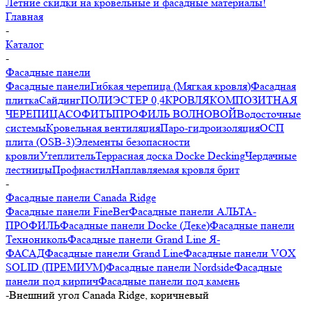
Летние скидки на кровельные и фасадные материалы!
Главная
-
Каталог
-
Фасадные панели
Фасадные панели
Гибкая черепица (Мягкая кровля)
Фасадная
плитка
Сайдинг
ПОЛИЭСТЕР 0,4
КРОВЛЯ
КОМПОЗИТНАЯ
ЧЕРЕПИЦА
СОФИТЫ
ПРОФИЛЬ ВОЛНОВОЙ
Водосточные
системы
Кровельная вентиляция
Паро-гидроизоляция
ОСП
плита (OSB-3)
Элементы безопасности
кровли
Утеплитель
Террасная доска Docke Decking
Чердачные
лестницы
Профнастил
Наплавляемая кровля брит
-
Фасадные панели Canada Ridge
Фасадные панели FineBer
Фасадные панели АЛЬТА-
ПРОФИЛЬ
Фасадные панели Docke (Деке)
Фасадные панели
Технониколь
Фасадные панели Grand Line Я-
ФАСАД
Фасадные панели Grand Line
Фасадные панели VOX
SOLID (ПРЕМИУМ)
Фасадные панели Nordside
Фасадные
панели под кирпич
Фасадные панели под камень
-
Внешний угол Canada Ridge, коричневый