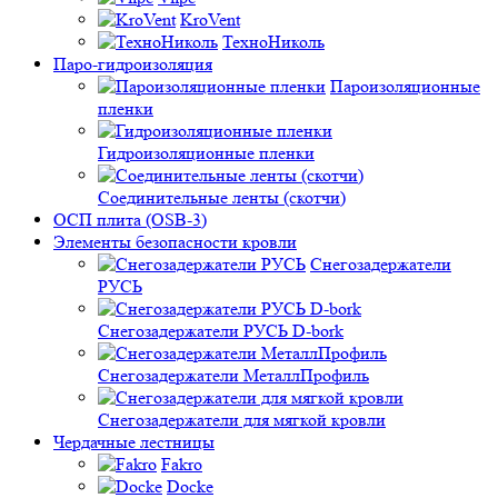
KroVent
ТехноНиколь
Паро-гидроизоляция
Пароизоляционные
пленки
Гидроизоляционные пленки
Соединительные ленты (скотчи)
ОСП плита (OSB-3)
Элементы безопасности кровли
Снегозадержатели
РУСЬ
Снегозадержатели РУСЬ D-bork
Снегозадержатели МеталлПрофиль
Снегозадержатели для мягкой кровли
Чердачные лестницы
Fakro
Docke