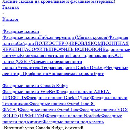
Летние скидки на кровельные и фасадные материалы!
Главная
-
Каталог
-
Фасадные панели
Фасадные панели
Гибкая черепица (Мягкая кровля)
Фасадная
плитка
Сайдинг
ПОЛИЭСТЕР 0,4
КРОВЛЯ
КОМПОЗИТНАЯ
ЧЕРЕПИЦА
СОФИТЫ
ПРОФИЛЬ ВОЛНОВОЙ
Водосточные
системы
Кровельная вентиляция
Паро-гидроизоляция
ОСП
плита (OSB-3)
Элементы безопасности
кровли
Утеплитель
Террасная доска Docke Decking
Чердачные
лестницы
Профнастил
Наплавляемая кровля брит
-
Фасадные панели Canada Ridge
Фасадные панели FineBer
Фасадные панели АЛЬТА-
ПРОФИЛЬ
Фасадные панели Docke (Деке)
Фасадные панели
Технониколь
Фасадные панели Grand Line Я-
ФАСАД
Фасадные панели Grand Line
Фасадные панели VOX
SOLID (ПРЕМИУМ)
Фасадные панели Nordside
Фасадные
панели под кирпич
Фасадные панели под камень
-
Внешний угол Canada Ridge, бежевый