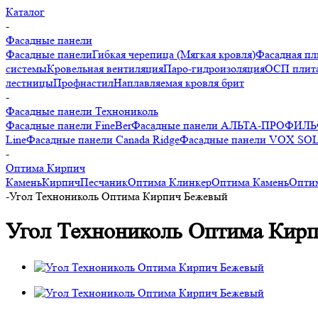
Каталог
-
Фасадные панели
Фасадные панели
Гибкая черепица (Мягкая кровля)
Фасадная пл
системы
Кровельная вентиляция
Паро-гидроизоляция
ОСП плита
лестницы
Профнастил
Наплавляемая кровля брит
-
Фасадные панели Технониколь
Фасадные панели FineBer
Фасадные панели АЛЬТА-ПРОФИЛЬ
Line
Фасадные панели Canada Ridge
Фасадные панели VOX SO
-
Оптима Кирпич
Камень
Кирпич
Песчаник
Оптима Клинкер
Оптима Камень
Опти
-
Угол Технониколь Оптима Кирпич Бежевый
Угол Технониколь Оптима Кир