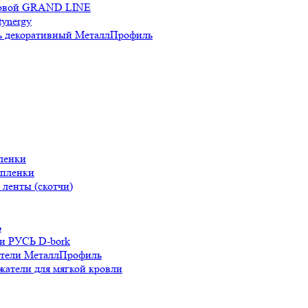
новой GRAND LINE
ynergy
 декоративный МеталлПрофиль
ленки
 пленки
ленты (скотчи)
Ь
и РУСЬ D-bork
атели МеталлПрофиль
жатели для мягкой кровли