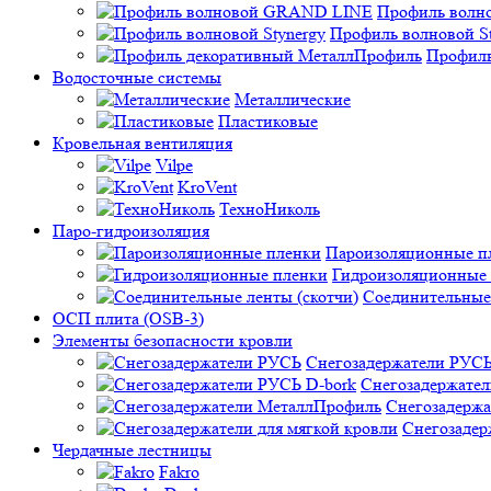
Профиль вол
Профиль волновой St
Профиль
Водосточные системы
Металлические
Пластиковые
Кровельная вентиляция
Vilpe
KroVent
ТехноНиколь
Паро-гидроизоляция
Пароизоляционные п
Гидроизоляционные
Соединительные 
ОСП плита (OSB-3)
Элементы безопасности кровли
Снегозадержатели РУС
Снегозадержател
Снегозадерж
Снегозадер
Чердачные лестницы
Fakro