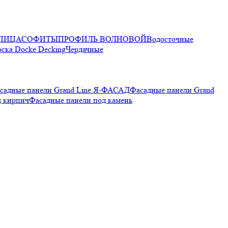
ПИЦА
СОФИТЫ
ПРОФИЛЬ ВОЛНОВОЙ
Водосточные
оска Docke Decking
Чердачные
садные панели Grand Line Я-ФАСАД
Фасадные панели Grand
д кирпич
Фасадные панели под камень