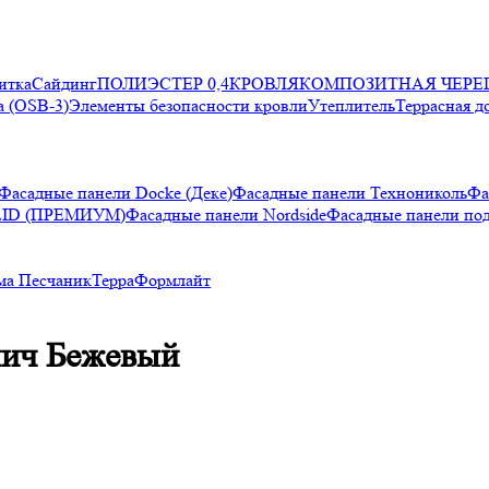
итка
Сайдинг
ПОЛИЭСТЕР 0,4
КРОВЛЯ
КОМПОЗИТНАЯ ЧЕРЕ
 (OSB-3)
Элементы безопасности кровли
Утеплитель
Террасная д
Фасадные панели Docke (Деке)
Фасадные панели Технониколь
Фа
LID (ПРЕМИУМ)
Фасадные панели Nordside
Фасадные панели по
ма Песчаник
Терра
Формлайт
пич Бежевый