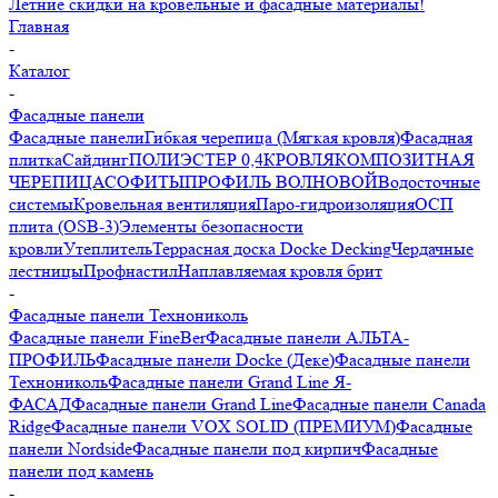
Летние скидки на кровельные и фасадные материалы!
Главная
-
Каталог
-
Фасадные панели
Фасадные панели
Гибкая черепица (Мягкая кровля)
Фасадная
плитка
Сайдинг
ПОЛИЭСТЕР 0,4
КРОВЛЯ
КОМПОЗИТНАЯ
ЧЕРЕПИЦА
СОФИТЫ
ПРОФИЛЬ ВОЛНОВОЙ
Водосточные
системы
Кровельная вентиляция
Паро-гидроизоляция
ОСП
плита (OSB-3)
Элементы безопасности
кровли
Утеплитель
Террасная доска Docke Decking
Чердачные
лестницы
Профнастил
Наплавляемая кровля брит
-
Фасадные панели Технониколь
Фасадные панели FineBer
Фасадные панели АЛЬТА-
ПРОФИЛЬ
Фасадные панели Docke (Деке)
Фасадные панели
Технониколь
Фасадные панели Grand Line Я-
ФАСАД
Фасадные панели Grand Line
Фасадные панели Canada
Ridge
Фасадные панели VOX SOLID (ПРЕМИУМ)
Фасадные
панели Nordside
Фасадные панели под кирпич
Фасадные
панели под камень
-