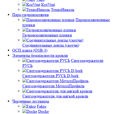
KroVent
ТехноНиколь
Паро-гидроизоляция
Пароизоляционные
пленки
Гидроизоляционные пленки
Соединительные ленты (скотчи)
ОСП плита (OSB-3)
Элементы безопасности кровли
Снегозадержатели
РУСЬ
Снегозадержатели РУСЬ D-bork
Снегозадержатели МеталлПрофиль
Снегозадержатели для мягкой кровли
Чердачные лестницы
Fakro
Docke