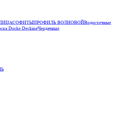
ПИЦА
СОФИТЫ
ПРОФИЛЬ ВОЛНОВОЙ
Водосточные
оска Docke Decking
Чердачные
НЬ