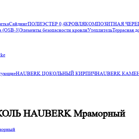
итка
Сайдинг
ПОЛИЭСТЕР 0,4
КРОВЛЯ
КОМПОЗИТНАЯ ЧЕРЕ
 (OSB-3)
Элементы безопасности кровли
Утеплитель
Террасная д
cke
тующие
HAUBERK ЦОКОЛЬНЫЙ КИРПИЧ
HAUBERK КАМЕ
КОЛЬ HAUBERK Мраморный