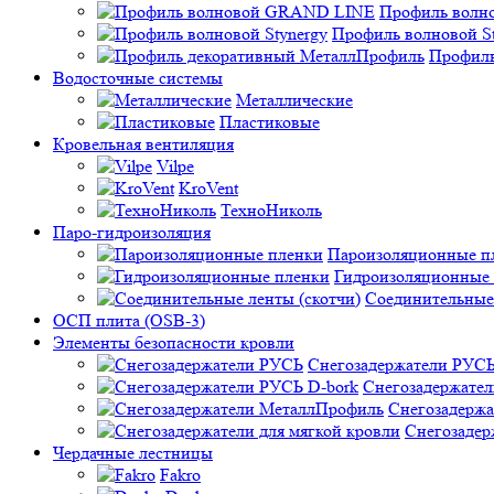
Профиль вол
Профиль волновой St
Профиль
Водосточные системы
Металлические
Пластиковые
Кровельная вентиляция
Vilpe
KroVent
ТехноНиколь
Паро-гидроизоляция
Пароизоляционные п
Гидроизоляционные
Соединительные 
ОСП плита (OSB-3)
Элементы безопасности кровли
Снегозадержатели РУС
Снегозадержател
Снегозадерж
Снегозадер
Чердачные лестницы
Fakro