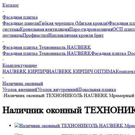
Каталог
-
Фасадная плитка
Фасадные панели
Гибкая черепица (Мягкая кровля)
Фасадная пл
системы
Кровельная вентиляция
Паро-гидроизоляция
ОСП плита
лестницы
Профнастил
Наплавляемая кровля брит
-
Фасадная плитка Технониколь HAUBERK
Фасадная плитка Технониколь HAUBERK
Фасадная плитка Do
-
Комплектующие
HAUBERK КИРПИЧ
HAUBERK КИРПИЧ ОПТИМА
Комплек
-
Наличник оконный
Уголок внешний
Уголок внутренний
Цокольная планка
-
Наличник оконный ТЕХНОНИКОЛЬ HAUBERK Мраморный
Наличник оконный ТЕХНОНИ