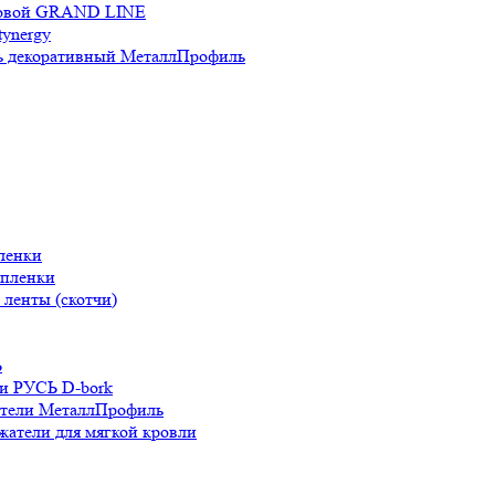
новой GRAND LINE
ynergy
 декоративный МеталлПрофиль
ленки
 пленки
ленты (скотчи)
Ь
и РУСЬ D-bork
атели МеталлПрофиль
жатели для мягкой кровли