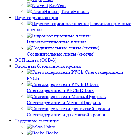
KroVent
ТехноНиколь
Паро-гидроизоляция
Пароизоляционные
пленки
Гидроизоляционные пленки
Соединительные ленты (скотчи)
ОСП плита (OSB-3)
Элементы безопасности кровли
Снегозадержатели
РУСЬ
Снегозадержатели РУСЬ D-bork
Снегозадержатели МеталлПрофиль
Снегозадержатели для мягкой кровли
Чердачные лестницы
Fakro
Docke