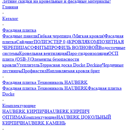
Летние скидки на кровельные и фасадные материалы!
Главная
-
Каталог
-
Фасадная плитка
Фасадные панели
Гибкая черепица (Мягкая кровля)
Фасадная
плитка
Сайдинг
ПОЛИЭСТЕР 0,4
КРОВЛЯ
КОМПОЗИТНАЯ
ЧЕРЕПИЦА
СОФИТЫ
ПРОФИЛЬ ВОЛНОВОЙ
Водосточные
системы
Кровельная вентиляция
Паро-гидроизоляция
ОСП
плита (OSB-3)
Элементы безопасности
кровли
Утеплитель
Террасная доска Docke Decking
Чердачные
лестницы
Профнастил
Наплавляемая кровля брит
-
Фасадная плитка Технониколь HAUBERK
Фасадная плитка Технониколь HAUBERK
Фасадная плитка
Docke
-
Комплектующие
HAUBERK КИРПИЧ
HAUBERK КИРПИЧ
ОПТИМА
Комплектующие
HAUBERK ЦОКОЛЬНЫЙ
КИРПИЧ
HAUBERK КАМЕНЬ
-