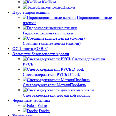
KroVent
ТехноНиколь
Паро-гидроизоляция
Пароизоляционные
пленки
Гидроизоляционные пленки
Соединительные ленты (скотчи)
ОСП плита (OSB-3)
Элементы безопасности кровли
Снегозадержатели
РУСЬ
Снегозадержатели РУСЬ D-bork
Снегозадержатели МеталлПрофиль
Снегозадержатели для мягкой кровли
Чердачные лестницы
Fakro
Docke
Утеплитель