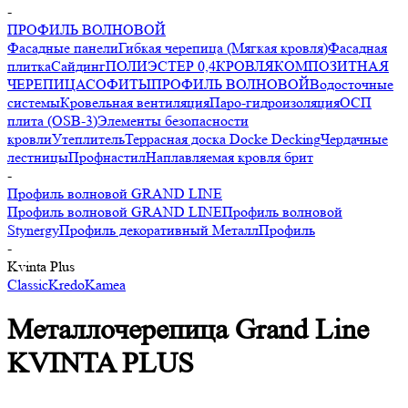
-
ПРОФИЛЬ ВОЛНОВОЙ
Фасадные панели
Гибкая черепица (Мягкая кровля)
Фасадная
плитка
Сайдинг
ПОЛИЭСТЕР 0,4
КРОВЛЯ
КОМПОЗИТНАЯ
ЧЕРЕПИЦА
СОФИТЫ
ПРОФИЛЬ ВОЛНОВОЙ
Водосточные
системы
Кровельная вентиляция
Паро-гидроизоляция
ОСП
плита (OSB-3)
Элементы безопасности
кровли
Утеплитель
Террасная доска Docke Decking
Чердачные
лестницы
Профнастил
Наплавляемая кровля брит
-
Профиль волновой GRAND LINE
Профиль волновой GRAND LINE
Профиль волновой
Stynergy
Профиль декоративный МеталлПрофиль
-
Kvinta Plus
Classic
Kredo
Kamea
Металлочерепица Grand Line
KVINTA PLUS