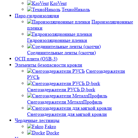
KroVent
ТехноНиколь
Паро-гидроизоляция
Пароизоляционные
пленки
Гидроизоляционные пленки
Соединительные ленты (скотчи)
ОСП плита (OSB-3)
Элементы безопасности кровли
Снегозадержатели
РУСЬ
Снегозадержатели РУСЬ D-bork
Снегозадержатели МеталлПрофиль
Снегозадержатели для мягкой кровли
Чердачные лестницы
Fakro
Docke