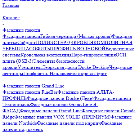
Главная
-
Каталог
-
Фасадные панели
Фасадные панели
Гибкая черепица (Мягкая кровля)
Фасадная
плитка
Сайдинг
ПОЛИЭСТЕР 0,4
КРОВЛЯ
КОМПОЗИТНАЯ
ЧЕРЕПИЦА
СОФИТЫ
ПРОФИЛЬ ВОЛНОВОЙ
Водосточные
системы
Кровельная вентиляция
Паро-гидроизоляция
ОСП
плита (OSB-3)
Элементы безопасности
кровли
Утеплитель
Террасная доска Docke Decking
Чердачные
лестницы
Профнастил
Наплавляемая кровля брит
-
Фасадные панели Grand Line
Фасадные панели FineBer
Фасадные панели АЛЬТА-
ПРОФИЛЬ
Фасадные панели Docke (Деке)
Фасадные панели
Технониколь
Фасадные панели Grand Line Я-
ФАСАД
Фасадные панели Grand Line
Фасадные панели Canada
Ridge
Фасадные панели VOX SOLID (ПРЕМИУМ)
Фасадные
панели Nordside
Фасадные панели под кирпич
Фасадные
панели под камень
-