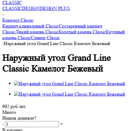
CLASSIC
CLASSIC
DESIGN
DESIGN PLUS
-
Камелот Classic
Кирпич клинкерный Classic
Состаренный кирпич
Classic
Дикий камень Classic
Колотый камень Classic
Крупный
камень Classic
Сланец Classic
-
Наружный угол Grand Line Classic Камелот Бежевый
Наружный угол Grand Line
Classic Камелот Бежевый
602
руб.
/шт.
Много
Нашли дешевле?
-
+
В корзину