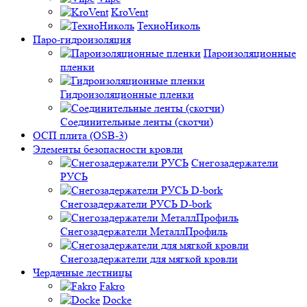
KroVent
ТехноНиколь
Паро-гидроизоляция
Пароизоляционные
пленки
Гидроизоляционные пленки
Соединительные ленты (скотчи)
ОСП плита (OSB-3)
Элементы безопасности кровли
Снегозадержатели
РУСЬ
Снегозадержатели РУСЬ D-bork
Снегозадержатели МеталлПрофиль
Снегозадержатели для мягкой кровли
Чердачные лестницы
Fakro
Docke