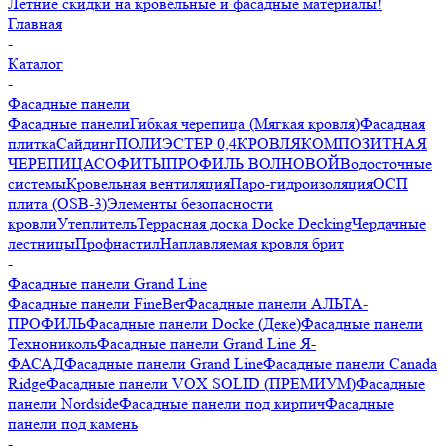
Летние скидки на кровельные и фасадные материалы!
Главная
-
Каталог
-
Фасадные панели
Фасадные панели
Гибкая черепица (Мягкая кровля)
Фасадная
плитка
Сайдинг
ПОЛИЭСТЕР 0,4
КРОВЛЯ
КОМПОЗИТНАЯ
ЧЕРЕПИЦА
СОФИТЫ
ПРОФИЛЬ ВОЛНОВОЙ
Водосточные
системы
Кровельная вентиляция
Паро-гидроизоляция
ОСП
плита (OSB-3)
Элементы безопасности
кровли
Утеплитель
Террасная доска Docke Decking
Чердачные
лестницы
Профнастил
Наплавляемая кровля брит
-
Фасадные панели Grand Line
Фасадные панели FineBer
Фасадные панели АЛЬТА-
ПРОФИЛЬ
Фасадные панели Docke (Деке)
Фасадные панели
Технониколь
Фасадные панели Grand Line Я-
ФАСАД
Фасадные панели Grand Line
Фасадные панели Canada
Ridge
Фасадные панели VOX SOLID (ПРЕМИУМ)
Фасадные
панели Nordside
Фасадные панели под кирпич
Фасадные
панели под камень
-