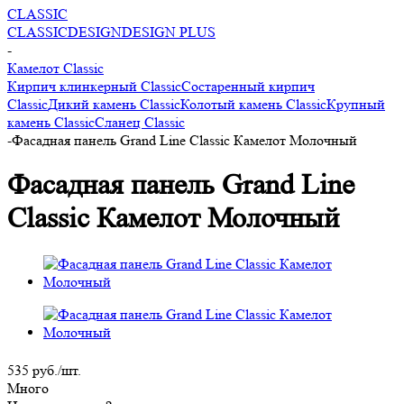
CLASSIC
CLASSIC
DESIGN
DESIGN PLUS
-
Камелот Classic
Кирпич клинкерный Classic
Состаренный кирпич
Classic
Дикий камень Classic
Колотый камень Classic
Крупный
камень Classic
Сланец Classic
-
Фасадная панель Grand Line Classic Камелот Молочный
Фасадная панель Grand Line
Classic Камелот Молочный
535
руб.
/шт.
Много