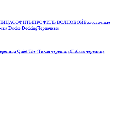
ПИЦА
СОФИТЫ
ПРОФИЛЬ ВОЛНОВОЙ
Водосточные
оска Docke Decking
Чердачные
ерепица Quiet Tile (Тихая черепица)
Гибкая черепица