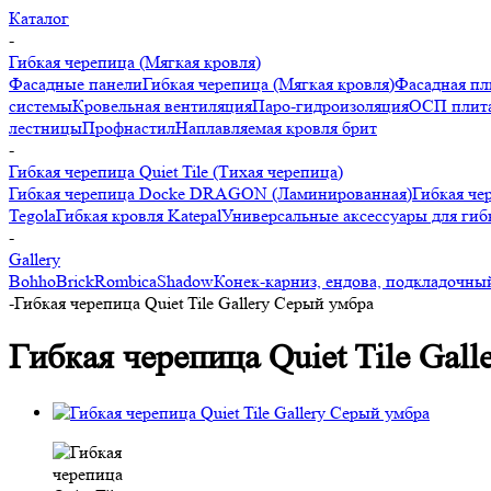
Каталог
-
Гибкая черепица (Мягкая кровля)
Фасадные панели
Гибкая черепица (Мягкая кровля)
Фасадная пл
системы
Кровельная вентиляция
Паро-гидроизоляция
ОСП плита
лестницы
Профнастил
Наплавляемая кровля брит
-
Гибкая черепица Quiet Tile (Тихая черепица)
Гибкая черепица Docke DRAGON (Ламинированная)
Гибкая че
Tegola
Гибкая кровля Katepal
Универсальные аксессуары для гиб
-
Gallery
Bohho
Brick
Rombica
Shadow
Конек-карниз, ендова, подкладочный
-
Гибкая черепица Quiet Tile Gallery Серый умбра
Гибкая черепица Quiet Tile Gal