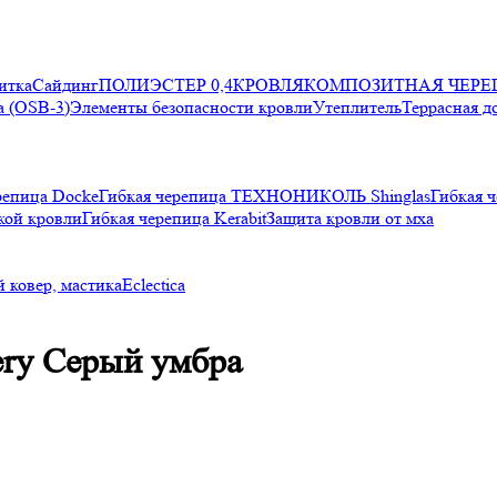
итка
Сайдинг
ПОЛИЭСТЕР 0,4
КРОВЛЯ
КОМПОЗИТНАЯ ЧЕРЕ
 (OSB-3)
Элементы безопасности кровли
Утеплитель
Террасная д
репица Docke
Гибкая черепица ТЕХНОНИКОЛЬ Shinglas
Гибкая ч
кой кровли
Гибкая черепица Kerabit
Защита кровли от мха
 ковер, мастика
Eclectica
lery Серый умбра