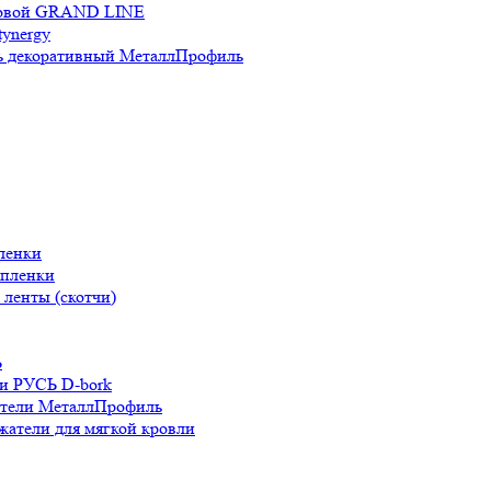
новой GRAND LINE
ynergy
 декоративный МеталлПрофиль
ленки
 пленки
ленты (скотчи)
Ь
и РУСЬ D-bork
атели МеталлПрофиль
жатели для мягкой кровли