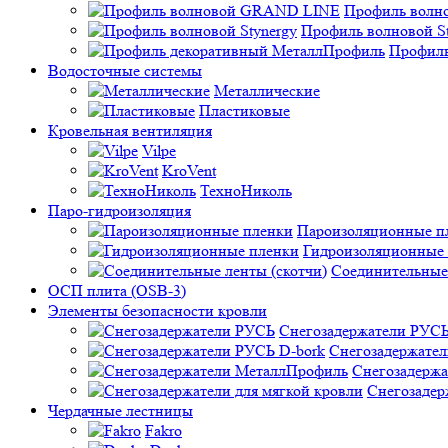
Профиль вол
Профиль волновой St
Профиль
Водосточные системы
Металлические
Пластиковые
Кровельная вентиляция
Vilpe
KroVent
ТехноНиколь
Паро-гидроизоляция
Пароизоляционные п
Гидроизоляционные
Соединительные 
ОСП плита (OSB-3)
Элементы безопасности кровли
Снегозадержатели РУС
Снегозадержател
Снегозадерж
Снегозадер
Чердачные лестницы
Fakro