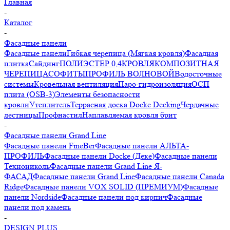
Главная
-
Каталог
-
Фасадные панели
Фасадные панели
Гибкая черепица (Мягкая кровля)
Фасадная
плитка
Сайдинг
ПОЛИЭСТЕР 0,4
КРОВЛЯ
КОМПОЗИТНАЯ
ЧЕРЕПИЦА
СОФИТЫ
ПРОФИЛЬ ВОЛНОВОЙ
Водосточные
системы
Кровельная вентиляция
Паро-гидроизоляция
ОСП
плита (OSB-3)
Элементы безопасности
кровли
Утеплитель
Террасная доска Docke Decking
Чердачные
лестницы
Профнастил
Наплавляемая кровля брит
-
Фасадные панели Grand Line
Фасадные панели FineBer
Фасадные панели АЛЬТА-
ПРОФИЛЬ
Фасадные панели Docke (Деке)
Фасадные панели
Технониколь
Фасадные панели Grand Line Я-
ФАСАД
Фасадные панели Grand Line
Фасадные панели Canada
Ridge
Фасадные панели VOX SOLID (ПРЕМИУМ)
Фасадные
панели Nordside
Фасадные панели под кирпич
Фасадные
панели под камень
-
DESIGN PLUS