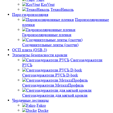
KroVent
ТехноНиколь
Паро-гидроизоляция
Пароизоляционные
пленки
Гидроизоляционные пленки
Соединительные ленты (скотчи)
ОСП плита (OSB-3)
Элементы безопасности кровли
Снегозадержатели
РУСЬ
Снегозадержатели РУСЬ D-bork
Снегозадержатели МеталлПрофиль
Снегозадержатели для мягкой кровли
Чердачные лестницы
Fakro
Docke