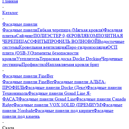
Главная
-
Каталог
-
Фасадные панели
Фасадные панели
Гибкая черепица (Мягкая кровля)
Фасадная
плитка
Сайдинг
ПОЛИЭСТЕР 0,4
КРОВЛЯ
КОМПОЗИТНАЯ
ЧЕРЕПИЦА
СОФИТЫ
ПРОФИЛЬ ВОЛНОВОЙ
Водосточные
системы
Кровельная вентиляция
Паро-гидроизоляция
ОСП
плита (OSB-3)
Элементы безопасности
кровли
Утеплитель
Террасная доска Docke Decking
Чердачные
лестницы
Профнастил
Наплавляемая кровля брит
-
Фасадные панели FineBer
Фасадные панели FineBer
Фасадные панели АЛЬТА-
ПРОФИЛЬ
Фасадные панели Docke (Деке)
Фасадные панели
Технониколь
Фасадные панели Grand Line Я-
ФАСАД
Фасадные панели Grand Line
Фасадные панели Canada
Ridge
Фасадные панели VOX SOLID (ПРЕМИУМ)
Фасадные
панели Nordside
Фасадные панели под кирпич
Фасадные
панели под камень
-
Скала