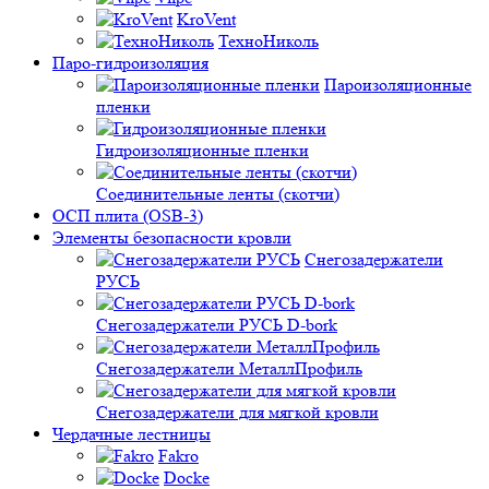
KroVent
ТехноНиколь
Паро-гидроизоляция
Пароизоляционные
пленки
Гидроизоляционные пленки
Соединительные ленты (скотчи)
ОСП плита (OSB-3)
Элементы безопасности кровли
Снегозадержатели
РУСЬ
Снегозадержатели РУСЬ D-bork
Снегозадержатели МеталлПрофиль
Снегозадержатели для мягкой кровли
Чердачные лестницы
Fakro
Docke