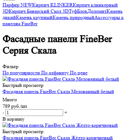
Парфир NEW
Кирпич KLINKER
Кирпич клинкерный
3D
Кирпич Баварский
Скол 3D
Туф
Блок
Доломит
Камень
дикий
Камень крупный
Камень природный
Аксессуары к
панелям FineBer
Фасадные панели FineBer
Серия Скала
Фильтр
По популярности
По алфавиту
По цене
Быстрый просмотр
Фасадная панель FineBer Скала Мелованный белый
Много
789
руб.
/шт.
-
+
В корзину
Быстрый просмотр
Фасадная панель FineBer Скала Жёлто-коричневый