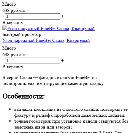
Много
638
руб.
/шт.
-
+
В корзину
Быстрый просмотр
Угол наружный FineBer Скала, Кварцевый
Много
638
руб.
/шт.
-
+
В корзину
В серии Скала — фасадные панели FineBer из
полипропилена, имитирующие каменную кладку.
Особенности:
выглядят как кладка из слоистого сланца, повторяют ее
фактуру и рельеф с проработкой даже мелких деталей;
точная геометрия: при установке панели стыкуются без
заметных швов или зазоров;
увеличенная толщина (вес одной панели 2,6 кг). Это