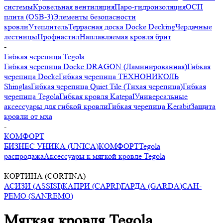
системы
Кровельная вентиляция
Паро-гидроизоляция
ОСП
плита (OSB-3)
Элементы безопасности
кровли
Утеплитель
Террасная доска Docke Decking
Чердачные
лестницы
Профнастил
Наплавляемая кровля брит
-
Гибкая черепица Tegola
Гибкая черепица Docke DRAGON (Ламинированная)
Гибкая
черепица Docke
Гибкая черепица ТЕХНОНИКОЛЬ
Shinglas
Гибкая черепица Quiet Tile (Тихая черепица)
Гибкая
черепица Tegola
Гибкая кровля Katepal
Универсальные
аксессуары для гибкой кровли
Гибкая черепица Kerabit
Защита
кровли от мха
-
КОМФОРТ
БИЗНЕС УНИКА (UNICA)
КОМФОРТ
Tegola
распродажа
Аксессуары к мягкой кровле Tegola
-
КОРТИНА (CORTINA)
АСИЗИ (ASSISI)
КАПРИ (CAPRI)
ГАРДА (GARDA)
САН-
РЕМО (SANREMO)
Мягкая кровля Tegola