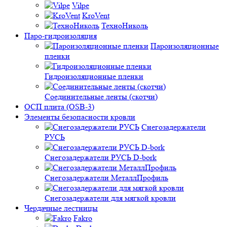
Vilpe
KroVent
ТехноНиколь
Паро-гидроизоляция
Пароизоляционные
пленки
Гидроизоляционные пленки
Соединительные ленты (скотчи)
ОСП плита (OSB-3)
Элементы безопасности кровли
Снегозадержатели
РУСЬ
Снегозадержатели РУСЬ D-bork
Снегозадержатели МеталлПрофиль
Снегозадержатели для мягкой кровли
Чердачные лестницы
Fakro