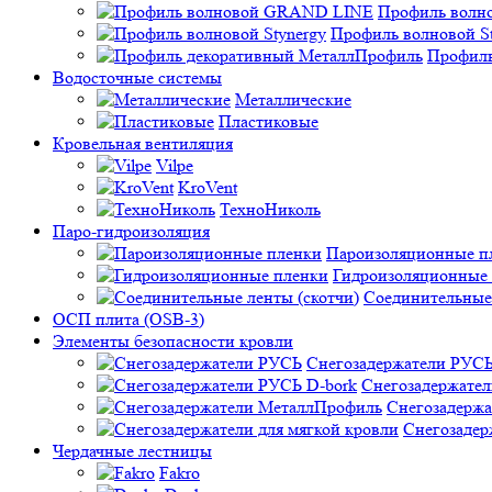
Профиль вол
Профиль волновой St
Профиль
Водосточные системы
Металлические
Пластиковые
Кровельная вентиляция
Vilpe
KroVent
ТехноНиколь
Паро-гидроизоляция
Пароизоляционные п
Гидроизоляционные
Соединительные 
ОСП плита (OSB-3)
Элементы безопасности кровли
Снегозадержатели РУС
Снегозадержател
Снегозадерж
Снегозадер
Чердачные лестницы
Fakro