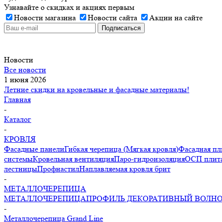
Узнавайте о скидках и акциях первым
Новости магазина
Новости сайта
Акции на сайте
Новости
Все новости
1 июня 2026
Летние скидки на кровельные и фасадные материалы!
Главная
-
Каталог
-
КРОВЛЯ
Фасадные панели
Гибкая черепица (Мягкая кровля)
Фасадная пл
системы
Кровельная вентиляция
Паро-гидроизоляция
ОСП плита
лестницы
Профнастил
Наплавляемая кровля брит
-
МЕТАЛЛОЧЕРЕПИЦА
МЕТАЛЛОЧЕРЕПИЦА
ПРОФИЛЬ ДЕКОРАТИВНЫЙ ВОЛН
-
Металлочерепица Grand Line