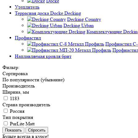
Docke
Утеплитель
Террасная доска Docke Decking
Decking Country
Decking Urban
Комплектующие Deckin
Профнастил
Профнастил C-
Профнастил
Наплавляемая кровля брит
Фильтр:
Сортировка
По популярности (убывание)
Производитель
Ширина, мм
1183
Страна производитель
Россия
Тип покрытия
PurLite Мatt
Показать
Сбросить
Будьте всегда в курсе!