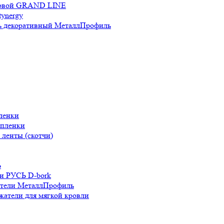
новой GRAND LINE
ynergy
 декоративный МеталлПрофиль
ленки
 пленки
ленты (скотчи)
Ь
и РУСЬ D-bork
атели МеталлПрофиль
жатели для мягкой кровли