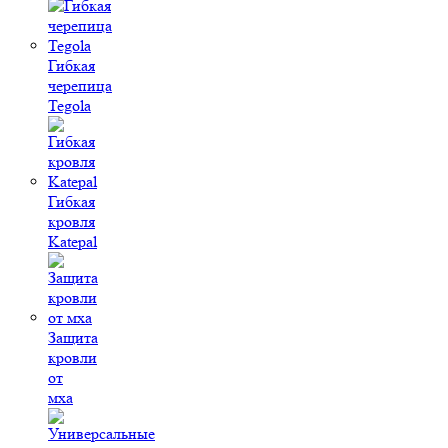
Гибкая
черепица
Tegola
Гибкая
кровля
Katepal
Защита
кровли
от
мха