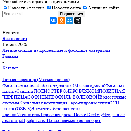
Узнавайте о скидках и акциях первым
Новости магазина
Новости сайта
Акции на сайте
Новости
Все новости
1 июня 2026
Летние скидки на кровельные и фасадные материалы!
Главная
-
Каталог
-
Гибкая черепица (Мягкая кровля)
Фасадные панели
Гибкая черепица (Мягкая кровля)
Фасадная
плитка
Сайдинг
ПОЛИЭСТЕР 0,4
КРОВЛЯ
КОМПОЗИТНАЯ
ЧЕРЕПИЦА
СОФИТЫ
ПРОФИЛЬ ВОЛНОВОЙ
Водосточные
системы
Кровельная вентиляция
Паро-гидроизоляция
ОСП
плита (OSB-3)
Элементы безопасности
кровли
Утеплитель
Террасная доска Docke Decking
Чердачные
лестницы
Профнастил
Наплавляемая кровля брит
-