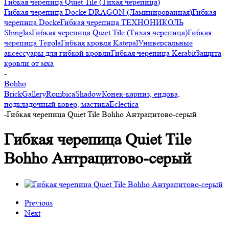
Гибкая черепица Quiet Tile (Тихая черепица)
Гибкая черепица Docke DRAGON (Ламинированная)
Гибкая
черепица Docke
Гибкая черепица ТЕХНОНИКОЛЬ
Shinglas
Гибкая черепица Quiet Tile (Тихая черепица)
Гибкая
черепица Tegola
Гибкая кровля Katepal
Универсальные
аксессуары для гибкой кровли
Гибкая черепица Kerabit
Защита
кровли от мха
-
Bohho
Brick
Gallery
Rombica
Shadow
Конек-карниз, ендова,
подкладочный ковер, мастика
Eclectica
-
Гибкая черепица Quiet Tile Bohho Антрацитово-серый
Гибкая черепица Quiet Tile
Bohho Антрацитово-серый
Previous
Next