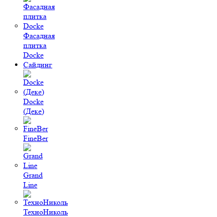
Фасадная
плитка
Docke
Сайдинг
Docke
(Деке)
FineBer
Grand
Line
ТехноНиколь