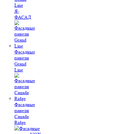
Line
Я-
ФАСАД
Фасадные
панели
Grand
Line
Фасадные
панели
Canada
Ridge