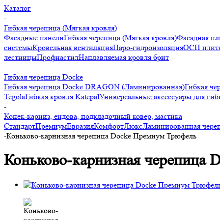
Каталог
-
Гибкая черепица (Мягкая кровля)
Фасадные панели
Гибкая черепица (Мягкая кровля)
Фасадная пл
системы
Кровельная вентиляция
Паро-гидроизоляция
ОСП плита
лестницы
Профнастил
Наплавляемая кровля брит
-
Гибкая черепица Docke
Гибкая черепица Docke DRAGON (Ламинированная)
Гибкая че
Tegola
Гибкая кровля Katepal
Универсальные аксессуары для гиб
-
Конек-карниз, ендова, подкладочный ковер, мастика
Стандарт
Премиум
Евразия
Комфорт
Люкс
Ламинированная чер
-
Коньково-карнизная черепица Docke Премиум Трюфель
Коньково-карнизная черепица 