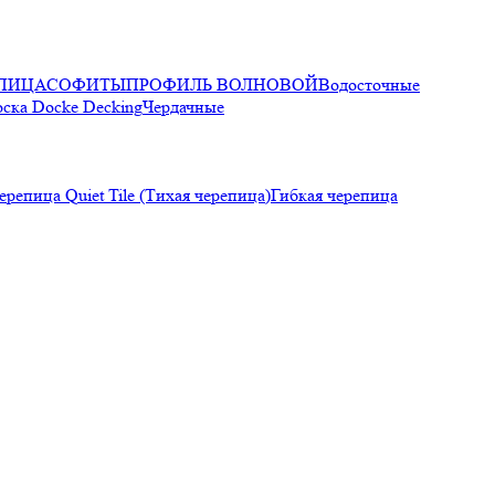
ПИЦА
СОФИТЫ
ПРОФИЛЬ ВОЛНОВОЙ
Водосточные
оска Docke Decking
Чердачные
ерепица Quiet Tile (Тихая черепица)
Гибкая черепица