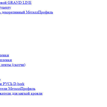
новой GRAND LINE
ynergy
 декоративный МеталлПрофиль
ленки
 пленки
ленты (скотчи)
Ь
и РУСЬ D-bork
атели МеталлПрофиль
жатели для мягкой кровли