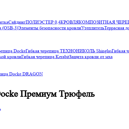
итка
Сайдинг
ПОЛИЭСТЕР 0,4
КРОВЛЯ
КОМПОЗИТНАЯ ЧЕРЕ
 (OSB-3)
Элементы безопасности кровли
Утеплитель
Террасная д
репица Docke
Гибкая черепица ТЕХНОНИКОЛЬ Shinglas
Гибкая ч
кой кровли
Гибкая черепица Kerabit
Защита кровли от мха
епица Docke DRAGON
Docke Премиум Трюфель