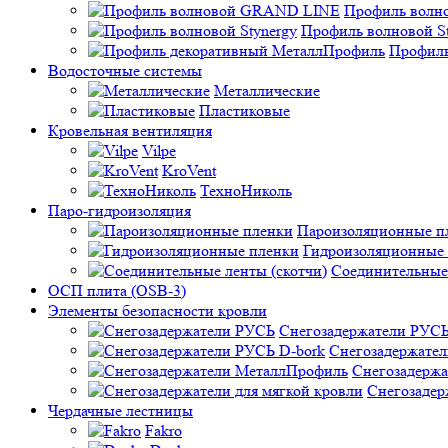
Профиль вол
Профиль волновой St
Профиль
Водосточные системы
Металлические
Пластиковые
Кровельная вентиляция
Vilpe
KroVent
ТехноНиколь
Паро-гидроизоляция
Пароизоляционные п
Гидроизоляционные
Соединительные 
ОСП плита (OSB-3)
Элементы безопасности кровли
Снегозадержатели РУС
Снегозадержател
Снегозадерж
Снегозадер
Чердачные лестницы
Fakro