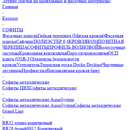
Летние скидки на кровельные и фасадные материалы!
Главная
-
Каталог
-
СОФИТЫ
Фасадные панели
Гибкая черепица (Мягкая кровля)
Фасадная
плитка
Сайдинг
ПОЛИЭСТЕР 0,4
КРОВЛЯ
КОМПОЗИТНАЯ
ЧЕРЕПИЦА
СОФИТЫ
ПРОФИЛЬ ВОЛНОВОЙ
Водосточные
системы
Кровельная вентиляция
Паро-гидроизоляция
ОСП
плита (OSB-3)
Элементы безопасности
кровли
Утеплитель
Террасная доска Docke Decking
Чердачные
лестницы
Профнастил
Наплавляемая кровля брит
-
Софиты металлические
Софиты ПВХ
Софиты металлические
-
Софиты металлические AquaSystem
Софиты металлические AquaSystem
Софиты металлические
Grand Line
-
RR32 темно-коричневый
RR20 белый
8017 Коричневый