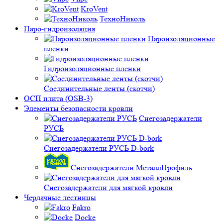
KroVent
ТехноНиколь
Паро-гидроизоляция
Пароизоляционные
пленки
Гидроизоляционные пленки
Соединительные ленты (скотчи)
ОСП плита (OSB-3)
Элементы безопасности кровли
Снегозадержатели
РУСЬ
Снегозадержатели РУСЬ D-bork
Снегозадержатели МеталлПрофиль
Снегозадержатели для мягкой кровли
Чердачные лестницы
Fakro
Docke