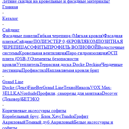
Летние скидки на кровельные и фасадные материалы!
Главная
-
Каталог
-
Сайдинг
Фасадные панели
Гибкая черепица (Мягкая кровля)
Фасадная
плитка
Сайдинг
ПОЛИЭСТЕР 0,4
КРОВЛЯ
КОМПОЗИТНАЯ
ЧЕРЕПИЦА
СОФИТЫ
ПРОФИЛЬ ВОЛНОВОЙ
Водосточные
системы
Кровельная вентиляция
Паро-гидроизоляция
ОСП
плита (OSB-3)
Элементы безопасности
кровли
Утеплитель
Террасная доска Docke Decking
Чердачные
лестницы
Профнастил
Наплавляемая кровля брит
-
Grand Line
Docke (Деке)
FineBer
Grand Line
ТехноНиколь
VOX Max-
3
ЁLLKA
Nordside
Профили, саморезы для монтажа
Decover
(Дековер)
БЕТЭКО
-
Коричневые аксессуары софиты
Корабельный брус, Блок Хаус
Tundra
Графит
Акриловый
Темный дуб Акриловый
Белые аксессуары и
софиты