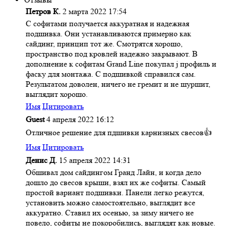
Петров К.
2 марта 2022 17:54
С софитами получается аккуратная и надежная
подшивка. Они устанавливаются примерно как
сайдинг, принцип тот же. Смотрятся хорошо,
пространство под кровлей надежно закрывают. В
дополнение к софитам Grand Line покупал j профиль и
фаску для монтажа. С подшивкой справился сам.
Результатом доволен, ничего не гремит и не шуршит,
выглядит хорошо.
Имя
Цитировать
Guest
4 апреля 2022 16:12
Отличное решение для пдшивки карнизных свесов👍
Имя
Цитировать
Денис Д.
15 апреля 2022 14:31
Обшивал дом сайдингом Гранд Лайн, и когда дело
дошло до свесов крыши, взял их же софиты. Самый
простой вариант подшивки. Панели легко режутся,
установить можно самостоятельно, выглядит все
аккуратно. Ставил их осенью, за зиму ничего не
повело, софиты не покоробились, выглядят как новые.