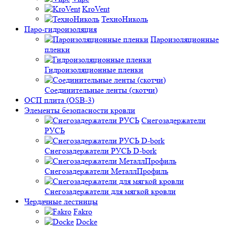
KroVent
ТехноНиколь
Паро-гидроизоляция
Пароизоляционные
пленки
Гидроизоляционные пленки
Соединительные ленты (скотчи)
ОСП плита (OSB-3)
Элементы безопасности кровли
Снегозадержатели
РУСЬ
Снегозадержатели РУСЬ D-bork
Снегозадержатели МеталлПрофиль
Снегозадержатели для мягкой кровли
Чердачные лестницы
Fakro
Docke