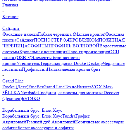
Главная
-
Каталог
-
Сайдинг
Фасадные панели
Гибкая черепица (Мягкая кровля)
Фасадная
плитка
Сайдинг
ПОЛИЭСТЕР 0,4
КРОВЛЯ
КОМПОЗИТНАЯ
ЧЕРЕПИЦА
СОФИТЫ
ПРОФИЛЬ ВОЛНОВОЙ
Водосточные
системы
Кровельная вентиляция
Паро-гидроизоляция
ОСП
плита (OSB-3)
Элементы безопасности
кровли
Утеплитель
Террасная доска Docke Decking
Чердачные
лестницы
Профнастил
Наплавляемая кровля брит
-
Grand Line
Docke (Деке)
FineBer
Grand Line
ТехноНиколь
VOX Max-
3
ЁLLKA
Nordside
Профили, саморезы для монтажа
Decover
(Дековер)
БЕТЭКО
-
Корабельный брус, Блок Хаус
Корабельный брус, Блок Хаус
Tundra
Графит
Акриловый
Темный дуб Акриловый
Коричневые аксессуары
софиты
Белые аксессуары и софиты