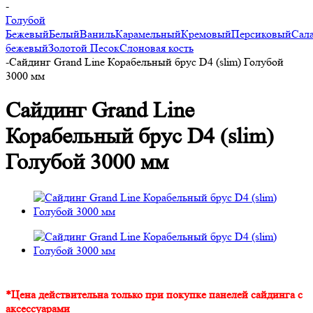
-
Голубой
Бежевый
Белый
Ваниль
Карамельный
Кремовый
Персиковый
Сал
бежевый
Золотой Песок
Слоновая кость
-
Сайдинг Grand Line Корабельный брус D4 (slim) Голубой
3000 мм
Сайдинг Grand Line
Корабельный брус D4 (slim)
Голубой 3000 мм
*Цена действительна только при покупке панелей сайдинга с
аксессуарами