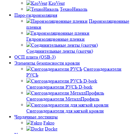
KroVent
ТехноНиколь
Паро-гидроизоляция
Пароизоляционные
пленки
Гидроизоляционные пленки
Соединительные ленты (скотчи)
ОСП плита (OSB-3)
Элементы безопасности кровли
Снегозадержатели
РУСЬ
Снегозадержатели РУСЬ D-bork
Снегозадержатели МеталлПрофиль
Снегозадержатели для мягкой кровли
Чердачные лестницы
Fakro
Docke