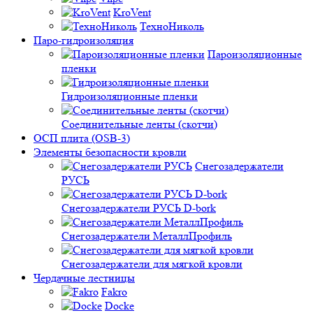
KroVent
ТехноНиколь
Паро-гидроизоляция
Пароизоляционные
пленки
Гидроизоляционные пленки
Соединительные ленты (скотчи)
ОСП плита (OSB-3)
Элементы безопасности кровли
Снегозадержатели
РУСЬ
Снегозадержатели РУСЬ D-bork
Снегозадержатели МеталлПрофиль
Снегозадержатели для мягкой кровли
Чердачные лестницы
Fakro
Docke