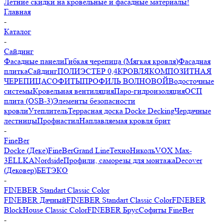
Летние скидки на кровельные и фасадные материалы!
Главная
-
Каталог
-
Сайдинг
Фасадные панели
Гибкая черепица (Мягкая кровля)
Фасадная
плитка
Сайдинг
ПОЛИЭСТЕР 0,4
КРОВЛЯ
КОМПОЗИТНАЯ
ЧЕРЕПИЦА
СОФИТЫ
ПРОФИЛЬ ВОЛНОВОЙ
Водосточные
системы
Кровельная вентиляция
Паро-гидроизоляция
ОСП
плита (OSB-3)
Элементы безопасности
кровли
Утеплитель
Террасная доска Docke Decking
Чердачные
лестницы
Профнастил
Наплавляемая кровля брит
-
FineBer
Docke (Деке)
FineBer
Grand Line
ТехноНиколь
VOX Max-
3
ЁLLKA
Nordside
Профили, саморезы для монтажа
Decover
(Дековер)
БЕТЭКО
-
FINEBER Standart Classic Color
FINEBER Дачный
FINEBER Standart Classic Color
FINEBER
BlockHouse Classic Color
FINEBER Брус
Софиты FineBer
-