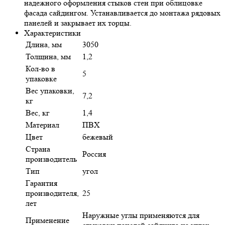
надежного оформления стыков стен при облицовке
фасада сайдингом. Устанавливается до монтажа рядовых
панелей и закрывает их торцы.
Характеристики
Длина, мм
3050
Толщина, мм
1,2
Кол-во в
5
упаковке
Вес упаковки,
7,2
кг
Вес, кг
1,4
Материал
ПВХ
Цвет
бежевый
Страна
Россия
производитель
Тип
угол
Гарантия
производителя,
25
лет
Наружные углы применяются для
Применение