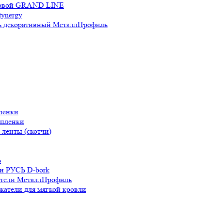
новой GRAND LINE
ynergy
 декоративный МеталлПрофиль
ленки
 пленки
ленты (скотчи)
Ь
и РУСЬ D-bork
атели МеталлПрофиль
жатели для мягкой кровли