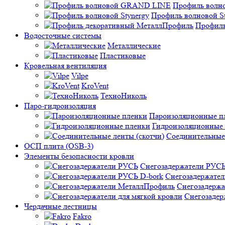
Профиль вол
Профиль волновой St
Профиль
Водосточные системы
Металлические
Пластиковые
Кровельная вентиляция
Vilpe
KroVent
ТехноНиколь
Паро-гидроизоляция
Пароизоляционные п
Гидроизоляционные
Соединительные 
ОСП плита (OSB-3)
Элементы безопасности кровли
Снегозадержатели РУС
Снегозадержател
Снегозадерж
Снегозадер
Чердачные лестницы
Fakro