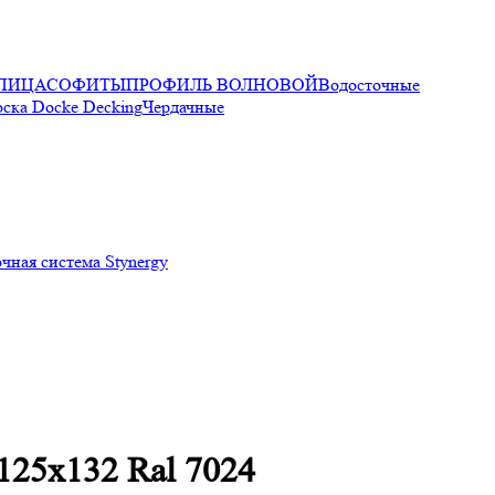
ПИЦА
СОФИТЫ
ПРОФИЛЬ ВОЛНОВОЙ
Водосточные
оска Docke Decking
Чердачные
чная система Stynergy
25х132 Ral 7024