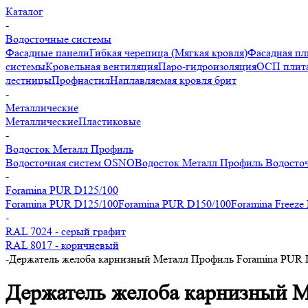
Каталог
-
Водосточные системы
Фасадные панели
Гибкая черепица (Мягкая кровля)
Фасадная пл
системы
Кровельная вентиляция
Паро-гидроизоляция
ОСП плита
лестницы
Профнастил
Наплавляемая кровля брит
-
Металлические
Металлические
Пластиковые
-
Водосток Металл Профиль
Водосточная систем OSNO
Водосток Металл Профиль
Водосточ
-
Foramina PUR D125/100
Foramina PUR D125/100
Foramina PUR D150/100
Foramina Freeze
-
RAL 7024 - серый графит
RAL 8017 - коричневый
-
Держатель желоба карнизный Металл Профиль Foramina PUR 
Держатель желоба карнизный М