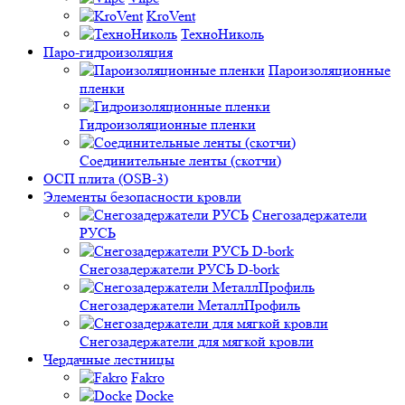
KroVent
ТехноНиколь
Паро-гидроизоляция
Пароизоляционные
пленки
Гидроизоляционные пленки
Соединительные ленты (скотчи)
ОСП плита (OSB-3)
Элементы безопасности кровли
Снегозадержатели
РУСЬ
Снегозадержатели РУСЬ D-bork
Снегозадержатели МеталлПрофиль
Снегозадержатели для мягкой кровли
Чердачные лестницы
Fakro
Docke