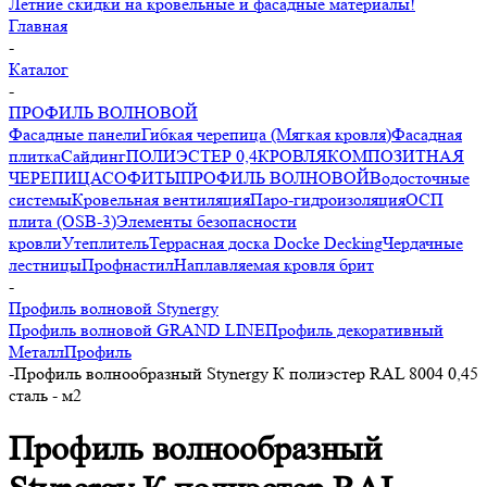
Летние скидки на кровельные и фасадные материалы!
Главная
-
Каталог
-
ПРОФИЛЬ ВОЛНОВОЙ
Фасадные панели
Гибкая черепица (Мягкая кровля)
Фасадная
плитка
Сайдинг
ПОЛИЭСТЕР 0,4
КРОВЛЯ
КОМПОЗИТНАЯ
ЧЕРЕПИЦА
СОФИТЫ
ПРОФИЛЬ ВОЛНОВОЙ
Водосточные
системы
Кровельная вентиляция
Паро-гидроизоляция
ОСП
плита (OSB-3)
Элементы безопасности
кровли
Утеплитель
Террасная доска Docke Decking
Чердачные
лестницы
Профнастил
Наплавляемая кровля брит
-
Профиль волновой Stynergy
Профиль волновой GRAND LINE
Профиль декоративный
МеталлПрофиль
-
Профиль волнообразный Stynergy К полиэстер RAL 8004 0,45
сталь - м2
Профиль волнообразный